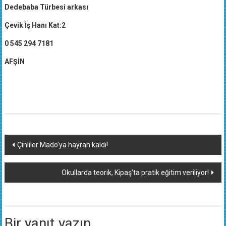
Dedebaba Türbesi arkası
Çevik İş Hanı Kat:2
0 545 294 7181
AFŞİN
Yazı
Çinliler Mado’ya hayran kaldı!
dolaşımı
Okullarda teorik, Kipaş’ta pratik eğitim veriliyor!
Bir yanıt yazın