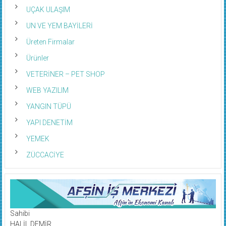
UÇAK ULAŞIM
UN VE YEM BAYİLERİ
Üreten Firmalar
Ürünler
VETERİNER – PET SHOP
WEB YAZILIM
YANGIN TÜPÜ
YAPI DENETİM
YEMEK
ZÜCCACİYE
Sahibi
HALİL DEMİR