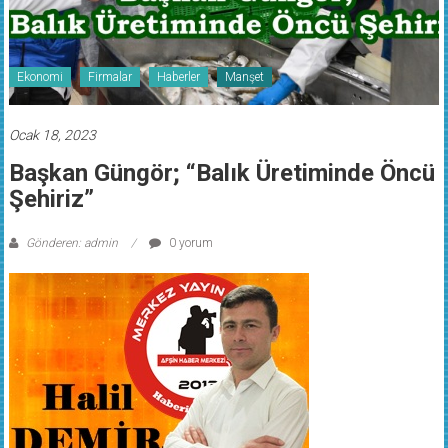
Ekonomi
Firmalar
Haberler
Manşet
Ocak 18, 2023
Başkan Güngör; “Balık Üretiminde Öncü
Şehiriz”
Gönderen: admin
0 yorum