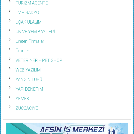
TURİZM ACENTE
TV – RADYO
UÇAK ULAŞIM
UN VE YEM BAYİLERİ
Üreten Firmalar
Ürünler
VETERİNER – PET SHOP
WEB YAZILIM
YANGIN TÜPÜ
YAPI DENETİM
YEMEK
ZÜCCACİYE