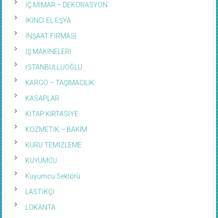
İÇ MİMAR – DEKORASYON
İKİNCİ EL EŞYA
İNŞAAT FİRMASI
İŞ MAKİNELERİ
İSTANBULLUOĞLU
KARGO – TAŞIMACILIK
KASAPLAR
KİTAP KIRTASİYE
KOZMETİK – BAKIM
KURU TEMİZLEME
KUYUMCU
Kuyumcu Sektörü
LASTİKÇİ
LOKANTA