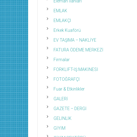
Eleman İlanları
EMLAK
EMLAKÇI
Erkek Kuaförü
EV TAŞIMA – NAKLİYE
FATURA ÖDEME MERKEZİ
Firmalar
FORKLİFT-İŞ MAKİNESİ
FOTOĞRAFÇI
Fuar & Etkinlikler
GALERİ
GAZETE – DERGİ
GELİNLİK
GİYİM