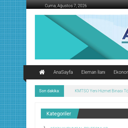
İçeriğe
Cuma, Ağustos 7, 2026
geç
AFŞİN
İŞ
MERKEZİ
Afşin'in
Ekonomi
Kanalı
AnaSayfa
Eleman İlanı
Ekono
Son dakika:
KMTSO Yeni Hizmet Binası Tör
Kategoriler