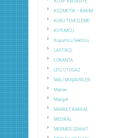
KİTAP KIRTASİYE
KOZMETİK – BAKIM
KURU TEMİZLEME
KUYUMCU
Kuyumcu Sektörü
LASTİKÇİ
LOKANTA
LPG OTOGAZ
MALİ MÜŞAVİRLER
Manav
Manşet
MARKET BAKKAL
MEDİKAL
MERMER GRANİT