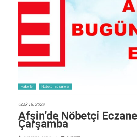
Haberler
Nöbetci Eczaneler
Ocak 18, 2023
Afşin’de Nöbetçi Eczan
Çarşamba