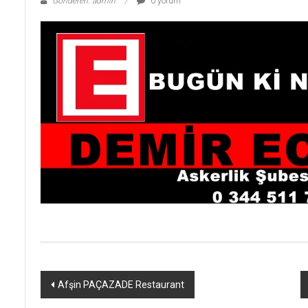
Gönderen: admin
0 yorum
Yazı
Afşin PAÇAZADE Restaurant
dolaşımı