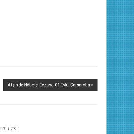
Afşin’de Nöbetçi Eczane-01 Eylül Çarşamba
lenmişlerdir