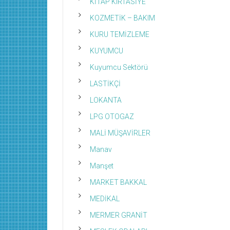
KİTAP KIRTASİYE
KOZMETİK – BAKIM
KURU TEMİZLEME
KUYUMCU
Kuyumcu Sektörü
LASTİKÇİ
LOKANTA
LPG OTOGAZ
MALİ MÜŞAVİRLER
Manav
Manşet
MARKET BAKKAL
MEDİKAL
MERMER GRANİT