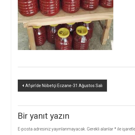
Yazı
Afşin’de Nöbetçi Eczane-31 Ağustos Salı
dolaşımı
Bir yanıt yazın
E-posta adresiniz yayınlanmayacak.
Gerekli alanlar
*
ile işaret