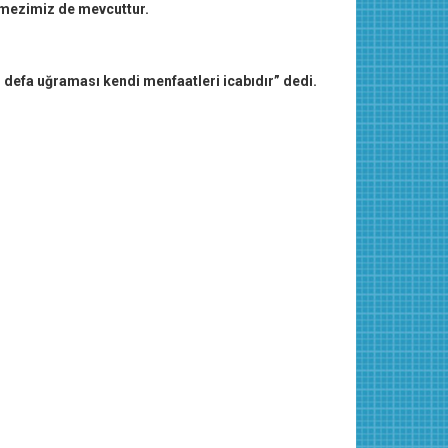
ekmezimiz de mevcuttur.
r defa uğraması kendi menfaatleri icabıdır” dedi.