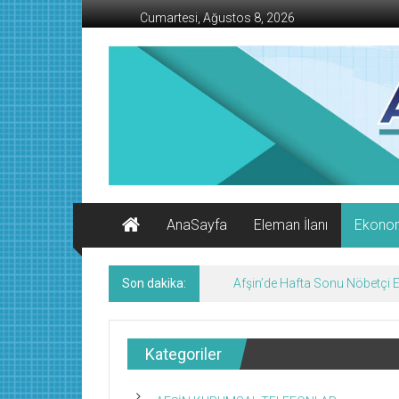
İçeriğe
Cumartesi, Ağustos 8, 2026
geç
AFŞİN
İŞ
MERKEZİ
Afşin'in
Ekonomi
Kanalı
AnaSayfa
Eleman İlanı
Ekono
Son dakika:
Afşin’de Hafta Sonu Nöbetçi
Kategoriler