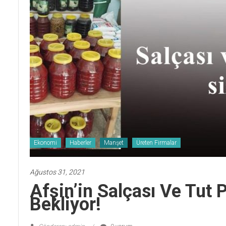
Ekonomi
Haberler
Manşet
Üreten Firmalar
Ağustos 31, 2021
Afşin’in Salçası Ve Tut 
Bekliyor!