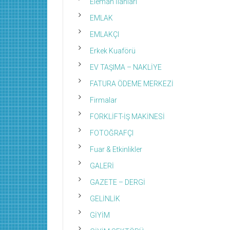
Eleman İlanları
EMLAK
EMLAKÇI
Erkek Kuaförü
EV TAŞIMA – NAKLİYE
FATURA ÖDEME MERKEZİ
Firmalar
FORKLİFT-İŞ MAKİNESİ
FOTOĞRAFÇI
Fuar & Etkinlikler
GALERİ
GAZETE – DERGİ
GELİNLİK
GİYİM