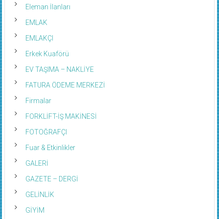
Eleman İlanları
EMLAK
EMLAKÇI
Erkek Kuaförü
EV TAŞIMA – NAKLİYE
FATURA ÖDEME MERKEZİ
Firmalar
FORKLİFT-İŞ MAKİNESİ
FOTOĞRAFÇI
Fuar & Etkinlikler
GALERİ
GAZETE – DERGİ
GELİNLİK
GİYİM