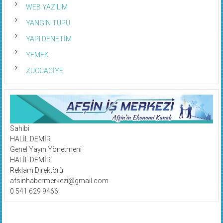
WEB YAZILIM
YANGIN TÜPÜ
YAPI DENETİM
YEMEK
ZÜCCACİYE
Sahibi
HALİL DEMİR
Genel Yayın Yönetmeni
HALİL DEMİR
Reklam Direktörü
afsinhabermerkezi@gmail.com
0 541 629 9466