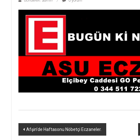
Gönderen: admin
0 yorum
Yazı
Afşin’de Haftasonu Nöbetçi Eczaneler.
dolaşımı