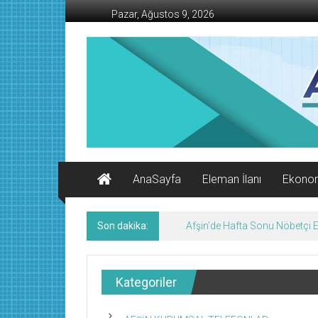
İçeriğe
Pazar, Ağustos 9, 2026
geç
AFŞİN
İŞ
MERKEZİ
Afşin'in
Ekonomi
Kanalı
AnaSayfa
Eleman İlanı
Ekono
Son dakika:
Afşin’de Hafta Sonu Nöbetçi
Kategoriler