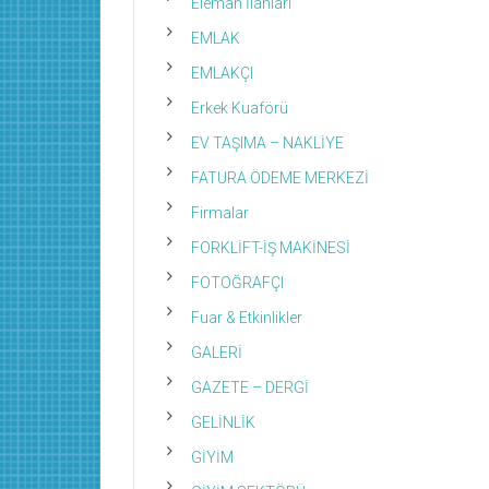
Eleman İlanları
EMLAK
EMLAKÇI
Erkek Kuaförü
EV TAŞIMA – NAKLİYE
FATURA ÖDEME MERKEZİ
Firmalar
FORKLİFT-İŞ MAKİNESİ
FOTOĞRAFÇI
Fuar & Etkinlikler
GALERİ
GAZETE – DERGİ
GELİNLİK
GİYİM