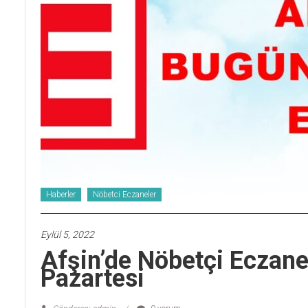
Haberler
Nöbetci Eczaneler
Eylül 5, 2022
Afşin’de Nöbetçi Eczane
Pazartesi