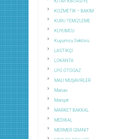
KİTAP KIRTASİYE
KOZMETİK – BAKIM
KURU TEMİZLEME
KUYUMCU
Kuyumcu Sektörü
LASTİKÇİ
LOKANTA
LPG OTOGAZ
MALİ MÜŞAVİRLER
Manav
Manşet
MARKET BAKKAL
MEDİKAL
MERMER GRANİT