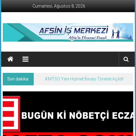
İçeriğe
Cumartesi, Ağustos 8, 2026
geç
AFŞİN
İŞ
MERKEZİ
Son dakika:
KMTSO Yeni Hizmet Binası Törenle Açıldı!
Afşin'in
Ekonomi
Kanalı