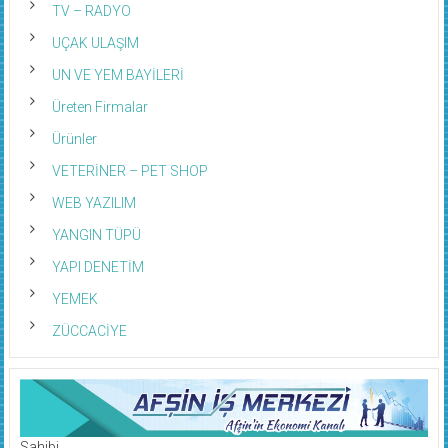
TV – RADYO
UÇAK ULAŞIM
UN VE YEM BAYİLERİ
Üreten Firmalar
Ürünler
VETERİNER – PET SHOP
WEB YAZILIM
YANGIN TÜPÜ
YAPI DENETİM
YEMEK
ZÜCCACİYE
Sahibi