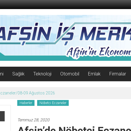
mi
Sağlık
Teknoloji
Otomobil
Emlak
Firmalar
 Eczaneler/08-09 Ağustos 2026
Haberler
Nöbetci Eczaneler
Temmuz 28, 2020