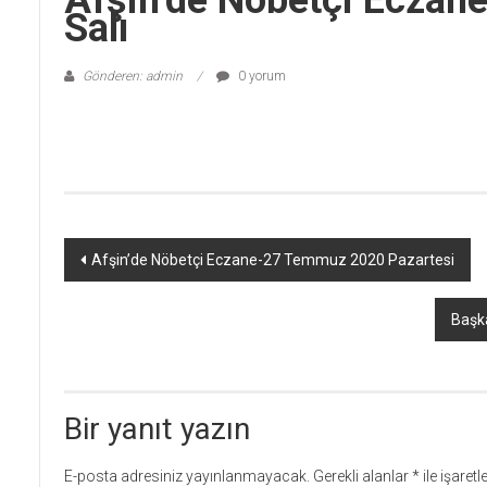
Afşin’de Nöbetçi Ecza
Salı
Gönderen: admin
0 yorum
Yazı
Afşin’de Nöbetçi Eczane-27 Temmuz 2020 Pazartesi
dolaşımı
Başka
Bir yanıt yazın
E-posta adresiniz yayınlanmayacak.
Gerekli alanlar
*
ile işaret