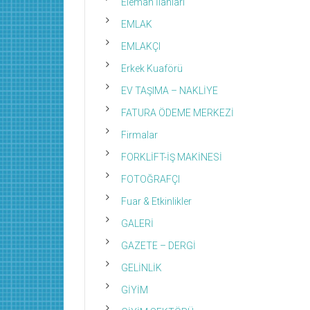
Eleman İlanları
EMLAK
EMLAKÇI
Erkek Kuaförü
EV TAŞIMA – NAKLİYE
FATURA ÖDEME MERKEZİ
Firmalar
FORKLİFT-İŞ MAKİNESİ
FOTOĞRAFÇI
Fuar & Etkinlikler
GALERİ
GAZETE – DERGİ
GELİNLİK
GİYİM