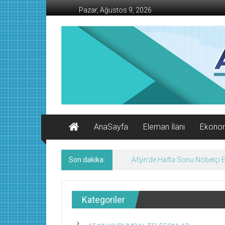
İçeriğe
Pazar, Ağustos 9, 2026
geç
AFŞİN
İŞ
MERKEZİ
Afşin'in
Ekonomi
Kanalı
AnaSayfa
Eleman İlanı
Ekono
Son dakika:
Afşin’de Hafta Sonu Nöbetçi
Kategoriler