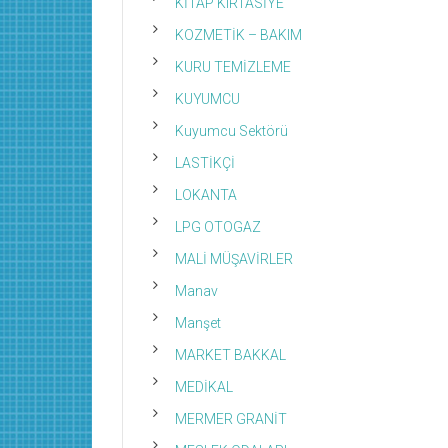
KİTAP KIRTASİYE
KOZMETİK – BAKIM
KURU TEMİZLEME
KUYUMCU
Kuyumcu Sektörü
LASTİKÇİ
LOKANTA
LPG OTOGAZ
MALİ MÜŞAVİRLER
Manav
Manşet
MARKET BAKKAL
MEDİKAL
MERMER GRANİT