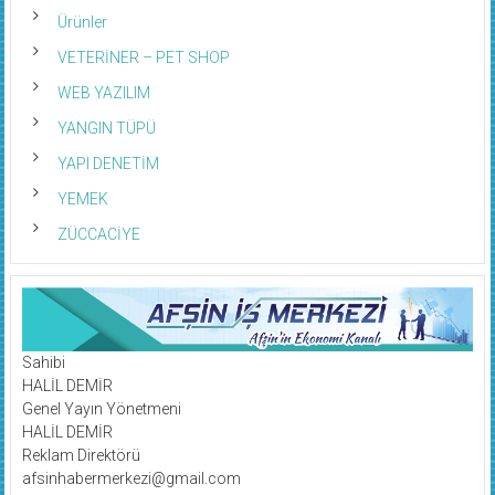
Ürünler
VETERİNER – PET SHOP
WEB YAZILIM
YANGIN TÜPÜ
YAPI DENETİM
YEMEK
ZÜCCACİYE
Sahibi
HALİL DEMİR
Genel Yayın Yönetmeni
HALİL DEMİR
Reklam Direktörü
afsinhabermerkezi@gmail.com