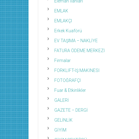
Eleman İlanları
EMLAK
EMLAKÇI
Erkek Kuaförü
EV TAŞIMA – NAKLİYE
FATURA ÖDEME MERKEZİ
Firmalar
FORKLİFT-İŞ MAKİNESİ
FOTOĞRAFÇI
Fuar & Etkinlikler
GALERİ
GAZETE – DERGİ
GELİNLİK
GİYİM