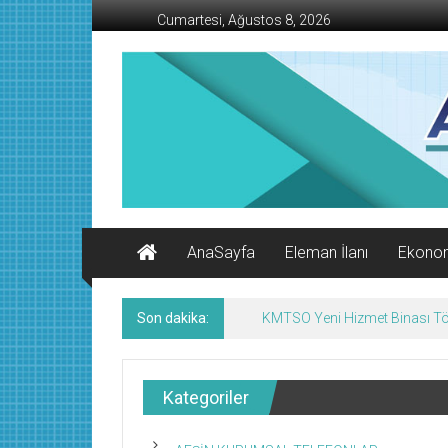
İçeriğe
Cumartesi, Ağustos 8, 2026
geç
AFŞİN
İŞ
MERKEZİ
Afşin'in
Ekonomi
Kanalı
AnaSayfa
Eleman İlanı
Ekono
Son dakika:
KMTSO Yeni Hizmet Binası Tör
Kategoriler