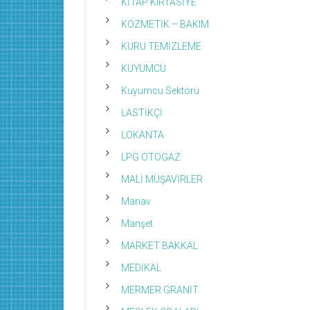
KİTAP KIRTASİYE
KOZMETİK – BAKIM
KURU TEMİZLEME
KUYUMCU
Kuyumcu Sektörü
LASTİKÇİ
LOKANTA
LPG OTOGAZ
MALİ MÜŞAVİRLER
Manav
Manşet
MARKET BAKKAL
MEDİKAL
MERMER GRANİT