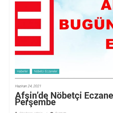
Haberler
Nöbetci Eczaneler
Haziran 24, 2021
Afşin’de Nöbetçi Eczan
Perşembe