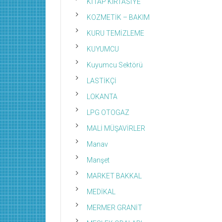
KİTAP KIRTASİYE
KOZMETİK – BAKIM
KURU TEMİZLEME
KUYUMCU
Kuyumcu Sektörü
LASTİKÇİ
LOKANTA
LPG OTOGAZ
MALİ MÜŞAVİRLER
Manav
Manşet
MARKET BAKKAL
MEDİKAL
MERMER GRANİT