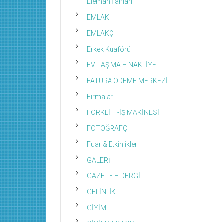
Eleman İlanları
EMLAK
EMLAKÇI
Erkek Kuaförü
EV TAŞIMA – NAKLİYE
FATURA ÖDEME MERKEZİ
Firmalar
FORKLİFT-İŞ MAKİNESİ
FOTOĞRAFÇI
Fuar & Etkinlikler
GALERİ
GAZETE – DERGİ
GELİNLİK
GİYİM