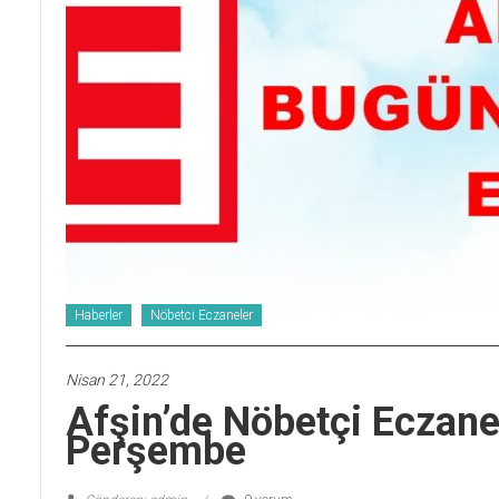
Haberler
Nöbetci Eczaneler
Nisan 21, 2022
Afşin’de Nöbetçi Eczan
Perşembe