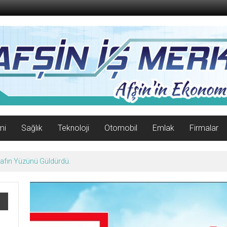
mi
Sağlık
Teknoloji
Otomobil
Emlak
Firmalar
afın Yüzünü Güldürdü.