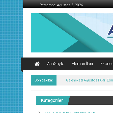
İçeriğe
Perşembe, Ağustos 6, 2026
geç
AFŞİN
İŞ
MERKEZİ
Afşin'in
Ekonomi
Kanalı
AnaSayfa
Eleman İlanı
Ekono
Son dakika:
Geleneksel Ağustos Fuarı Esn
Kategoriler