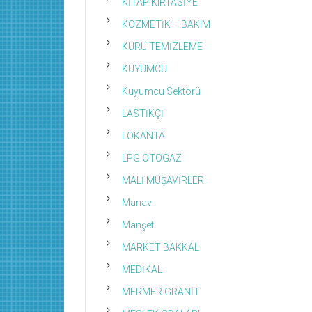
KİTAP KIRTASİYE
KOZMETİK – BAKIM
KURU TEMİZLEME
KUYUMCU
Kuyumcu Sektörü
LASTİKÇİ
LOKANTA
LPG OTOGAZ
MALİ MÜŞAVİRLER
Manav
Manşet
MARKET BAKKAL
MEDİKAL
MERMER GRANİT