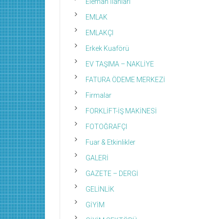
Eleman İlanları
EMLAK
EMLAKÇI
Erkek Kuaförü
EV TAŞIMA – NAKLİYE
FATURA ÖDEME MERKEZİ
Firmalar
FORKLİFT-İŞ MAKİNESİ
FOTOĞRAFÇI
Fuar & Etkinlikler
GALERİ
GAZETE – DERGİ
GELİNLİK
GİYİM