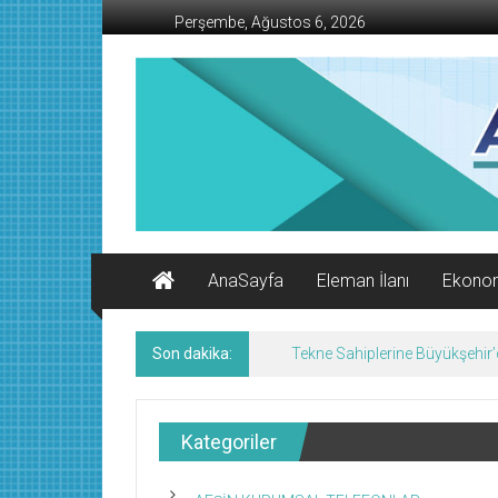
İçeriğe
Perşembe, Ağustos 6, 2026
geç
AFŞİN
İŞ
MERKEZİ
Afşin'in
Ekonomi
Kanalı
AnaSayfa
Eleman İlanı
Ekono
Son dakika:
Tekne Sahiplerine Büyükşehir’de
Kategoriler