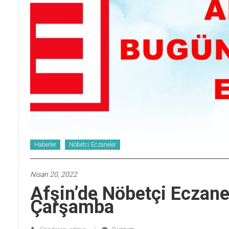
Haberler
Nöbetci Eczaneler
Nisan 20, 2022
Afşin’de Nöbetçi Eczan
Çarşamba