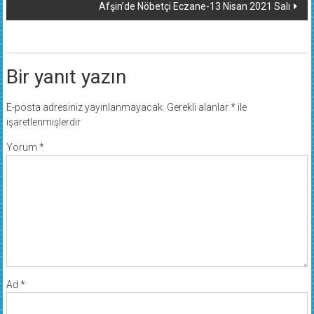
Afşin’de Nöbetçi Eczane-13 Nisan 2021 Salı
Bir yanıt yazın
E-posta adresiniz yayınlanmayacak.
Gerekli alanlar
*
ile
işaretlenmişlerdir
Yorum
*
Ad
*