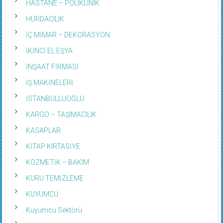
HASTANE – POLIKLINIK
HURDACILIK
İÇ MİMAR – DEKORASYON
İKİNCİ EL EŞYA
İNŞAAT FİRMASI
İŞ MAKİNELERİ
İSTANBULLUOĞLU
KARGO – TAŞIMACILIK
KASAPLAR
KİTAP KIRTASİYE
KOZMETİK – BAKIM
KURU TEMİZLEME
KUYUMCU
Kuyumcu Sektörü