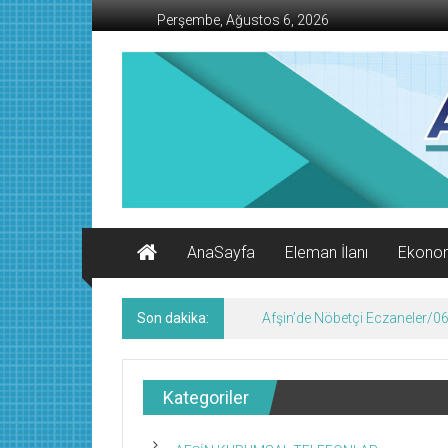
İçeriğe
Perşembe, Ağustos 6, 2026
geç
AFŞİN
İŞ
MERKEZİ
Afşin'in
Ekonomi
Kanalı
AnaSayfa
Eleman İlanı
Ekono
Son dakika:
Afşin’de Nöbetçi Eczaneler/
Kategoriler