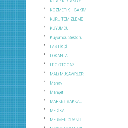
KİTAP KIRTASİYE
KOZMETİK – BAKIM
KURU TEMİZLEME
KUYUMCU
Kuyumcu Sektörü
LASTİKÇİ
LOKANTA
LPG OTOGAZ
MALİ MÜŞAVİRLER
Manav
Manşet
MARKET BAKKAL
MEDİKAL
MERMER GRANİT