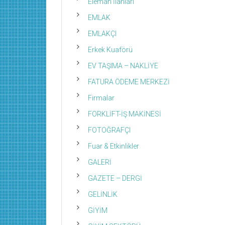
Eleman İlanları
EMLAK
EMLAKÇI
Erkek Kuaförü
EV TAŞIMA – NAKLİYE
FATURA ÖDEME MERKEZİ
Firmalar
FORKLİFT-İŞ MAKİNESİ
FOTOĞRAFÇI
Fuar & Etkinlikler
GALERİ
GAZETE – DERGİ
GELİNLİK
GİYİM