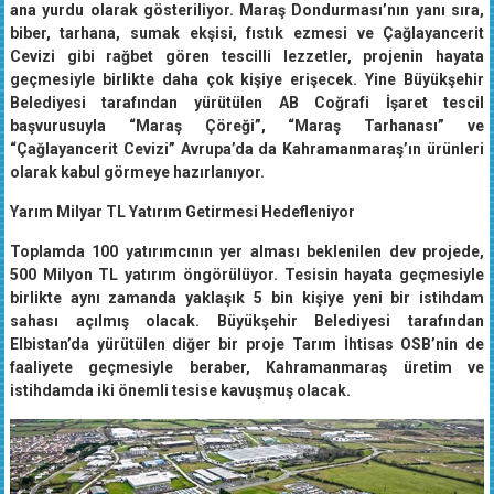
ana yurdu olarak gösteriliyor. Maraş Dondurması’nın yanı sıra,
biber, tarhana, sumak ekşisi, fıstık ezmesi ve Çağlayancerit
Cevizi gibi rağbet gören tescilli lezzetler, projenin hayata
geçmesiyle birlikte daha çok kişiye erişecek. Yine Büyükşehir
Belediyesi tarafından yürütülen AB Coğrafi İşaret tescil
başvurusuyla “Maraş Çöreği”, “Maraş Tarhanası” ve
“Çağlayancerit Cevizi” Avrupa’da da Kahramanmaraş’ın ürünleri
olarak kabul görmeye hazırlanıyor.
Yarım Milyar TL Yatırım Getirmesi Hedefleniyor
Toplamda 100 yatırımcının yer alması beklenilen dev projede,
500 Milyon TL yatırım öngörülüyor. Tesisin hayata geçmesiyle
birlikte aynı zamanda yaklaşık 5 bin kişiye yeni bir istihdam
sahası açılmış olacak. Büyükşehir Belediyesi tarafından
Elbistan’da yürütülen diğer bir proje Tarım İhtisas OSB’nin de
faaliyete geçmesiyle beraber, Kahramanmaraş üretim ve
istihdamda iki önemli tesise kavuşmuş olacak.