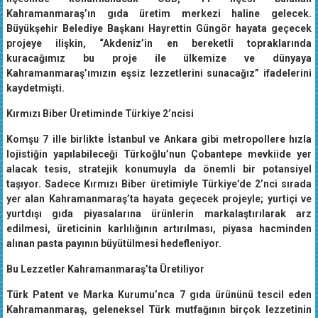
Kahramanmaraş’ın gıda üretim merkezi haline gelecek.
Büyükşehir Belediye Başkanı Hayrettin Güngör hayata geçecek
projeye ilişkin, “Akdeniz’in en bereketli topraklarında
kuracağımız bu proje ile ülkemize ve dünyaya
Kahramanmaraş’ımızın eşsiz lezzetlerini sunacağız” ifadelerini
kaydetmişti.
Kırmızı Biber Üretiminde Türkiye 2’ncisi
Komşu 7 ille birlikte İstanbul ve Ankara gibi metropollere hızla
lojistiğin yapılabileceği Türkoğlu’nun Çobantepe mevkiide yer
alacak tesis, stratejik konumuyla da önemli bir potansiyel
taşıyor. Sadece Kırmızı Biber üretimiyle Türkiye’de 2’nci sırada
yer alan Kahramanmaraş’ta hayata geçecek projeyle; yurtiçi ve
yurtdışı gıda piyasalarına ürünlerin markalaştırılarak arz
edilmesi, üreticinin karlılığının artırılması, piyasa hacminden
alınan pasta payının büyütülmesi hedefleniyor.
Bu Lezzetler Kahramanmaraş’ta Üretiliyor
Türk Patent ve Marka Kurumu’nca 7 gıda ürününü tescil eden
Kahramanmaraş, geleneksel Türk mutfağının birçok lezzetinin