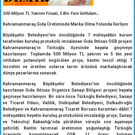
500 Milyon TL Yatırım Fırsatı, 5 Bin Yeni İstihdam…
Kahramanmaraş Gıda Üretiminde Marka Olma Yolunda İlerliyor
Büyükşehir Belediyesi’nin öncülüğünde 7 müteşebbis kurum
tarafından kuruluş protokolü imzalanan Gıda İhtisas OSB projesi
Kahramanmaraş’ın Türkoğlu ilçesinde hayata geçmeye
hazırlanıyor. Toplamda 500 Milyon TL yatırım ve 5 bin yeni
istihdam potansiyeli öngörülen proje, kentin tescil ettiği 7
lezzetini ve üretilen onlarca tarım ürününü markalaştırarak
dünya pazarlarına sunacak.
Kahramanmaraş Büyükşehir Belediyesi’nin öncülüğünde
hazırlanan Gıda İhtisas Organize Sanayi Bölgesi projesi hayata
geçmeye hazırlanıyor. Bir süre önce Türkoğlu Belediyesi, Sanayi
ve Ticaret Odası, Valilik, Onikişubat Belediyesi, Dulkadiroğlu
Belediyesi ve Kahramanmaraş Ticaret Borsası kurumları dâhil 7
müteşebbis heyetin kuruluş protokolünü imzaladığı proje, Sanayi
ve Teknoloji Bakanlığı’nda yürütülen süreçle son aşamaya
getirildi. Kentin tarımsal üretiminin yoğunlaştığı Türkoğlu
ilçesinde konumlanacak OSB, 11 ilçesi bulunan