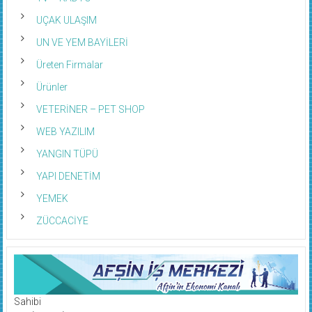
UÇAK ULAŞIM
UN VE YEM BAYİLERİ
Üreten Firmalar
Ürünler
VETERİNER – PET SHOP
WEB YAZILIM
YANGIN TÜPÜ
YAPI DENETİM
YEMEK
ZÜCCACİYE
Sahibi