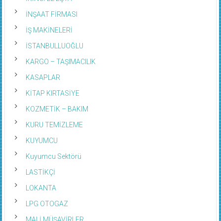
İNŞAAT FİRMASI
İŞ MAKİNELERİ
İSTANBULLUOĞLU
KARGO – TAŞIMACILIK
KASAPLAR
KİTAP KIRTASİYE
KOZMETİK – BAKIM
KURU TEMİZLEME
KUYUMCU
Kuyumcu Sektörü
LASTİKÇİ
LOKANTA
LPG OTOGAZ
MALİ MÜŞAVİRLER