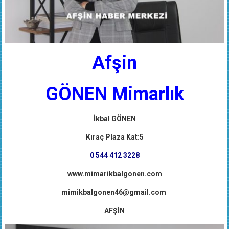
Afşin
GÖNEN Mimarlık
İkbal GÖNEN
Kıraç Plaza Kat:5
0 544 412 3228
www.mimarikbalgonen.com
mimikbalgonen46@gmail.com
AFŞİN