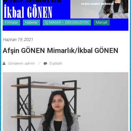
Firmalar
Haberler
İÇ MİMAR – DEKORASYON
Manşet
Haziran 19, 2021
Afşin GÖNEN Mimarlık/İkbal GÖNEN
Gönderen: admin
0 yorum