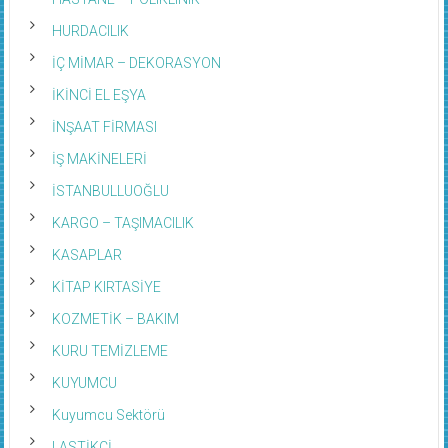
HURDACILIK
İÇ MİMAR – DEKORASYON
İKİNCİ EL EŞYA
İNŞAAT FİRMASI
İŞ MAKİNELERİ
İSTANBULLUOĞLU
KARGO – TAŞIMACILIK
KASAPLAR
KİTAP KIRTASİYE
KOZMETİK – BAKIM
KURU TEMİZLEME
KUYUMCU
Kuyumcu Sektörü
LASTİKÇİ