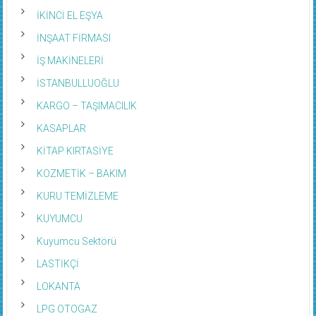
İKİNCİ EL EŞYA
İNŞAAT FİRMASI
İŞ MAKİNELERİ
İSTANBULLUOĞLU
KARGO – TAŞIMACILIK
KASAPLAR
KİTAP KIRTASİYE
KOZMETİK – BAKIM
KURU TEMİZLEME
KUYUMCU
Kuyumcu Sektörü
LASTİKÇİ
LOKANTA
LPG OTOGAZ