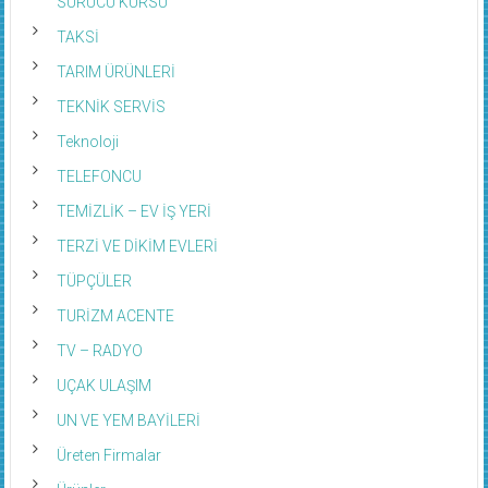
SÜRÜCÜ KURSU
TAKSİ
TARIM ÜRÜNLERİ
TEKNİK SERVİS
Teknoloji
TELEFONCU
TEMİZLİK – EV İŞ YERİ
TERZİ VE DİKİM EVLERİ
TÜPÇÜLER
TURİZM ACENTE
TV – RADYO
UÇAK ULAŞIM
UN VE YEM BAYİLERİ
Üreten Firmalar