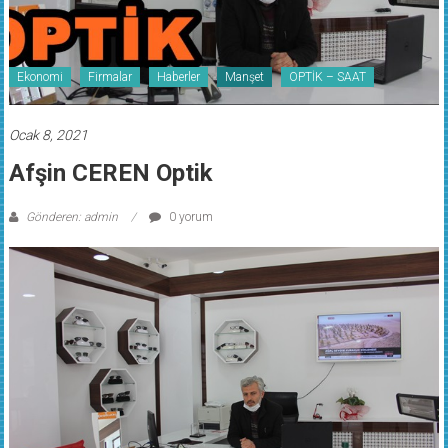
Ekonomi
Firmalar
Haberler
Manşet
OPTİK – SAAT
Ocak 8, 2021
Afşin CEREN Optik
Gönderen: admin
0 yorum