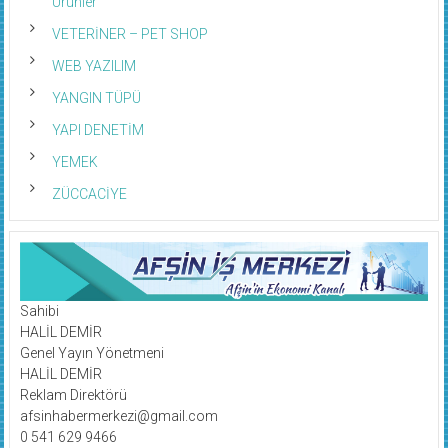
Ürünler
VETERİNER – PET SHOP
WEB YAZILIM
YANGIN TÜPÜ
YAPI DENETİM
YEMEK
ZÜCCACİYE
Sahibi
HALİL DEMİR
Genel Yayın Yönetmeni
HALİL DEMİR
Reklam Direktörü
afsinhabermerkezi@gmail.com
0 541 629 9466