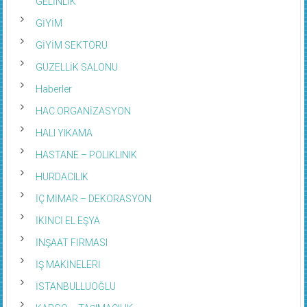
GELİNLİK
GİYİM
GİYİM SEKTÖRÜ
GÜZELLİK SALONU
Haberler
HAC ORGANİZASYON
HALI YIKAMA
HASTANE – POLIKLINIK
HURDACILIK
İÇ MİMAR – DEKORASYON
İKİNCİ EL EŞYA
İNŞAAT FİRMASI
İŞ MAKİNELERİ
İSTANBULLUOĞLU