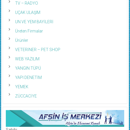
TV – RADYO
UÇAK ULAŞIM
UN VE YEM BAYİLERİ
Üreten Firmalar
Ürünler
VETERİNER – PET SHOP
WEB YAZILIM
YANGIN TÜPÜ
YAPI DENETİM
YEMEK
ZÜCCACİYE
Sahibi