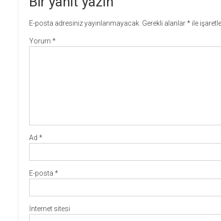
Bir yanıt yazın
E-posta adresiniz yayınlanmayacak.
Gerekli alanlar
*
ile işaret
Yorum
*
Ad
*
E-posta
*
İnternet sitesi