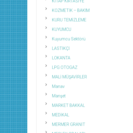
KİTAP KIRTASİYE
KOZMETİK – BAKIM
KURU TEMİZLEME
KUYUMCU
Kuyumcu Sektörü
LASTİKÇİ
LOKANTA
LPG OTOGAZ
MALİ MÜŞAVİRLER
Manav
Manşet
MARKET BAKKAL
MEDİKAL
MERMER GRANİT