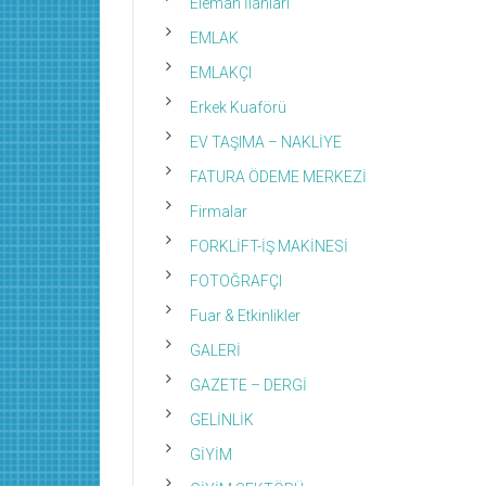
Eleman İlanları
EMLAK
EMLAKÇI
Erkek Kuaförü
EV TAŞIMA – NAKLİYE
FATURA ÖDEME MERKEZİ
Firmalar
FORKLİFT-İŞ MAKİNESİ
FOTOĞRAFÇI
Fuar & Etkinlikler
GALERİ
GAZETE – DERGİ
GELİNLİK
GİYİM