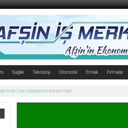
mi
Sağlık
Teknoloji
Otomobil
Emlak
Firmalar
n Kritik Uyarı; Belgelerinizi Kontrol Edin!.