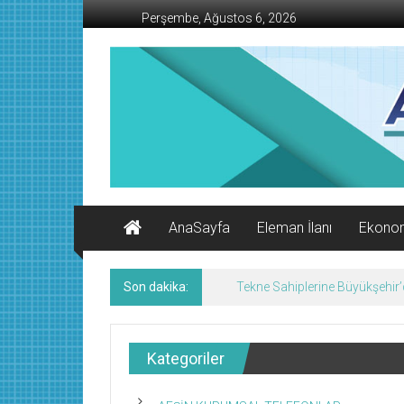
İçeriğe
Perşembe, Ağustos 6, 2026
geç
AFŞİN
İŞ
MERKEZİ
Afşin'in
Ekonomi
Kanalı
AnaSayfa
Eleman İlanı
Ekono
Son dakika:
Tekne Sahiplerine Büyükşehir’de
Kategoriler