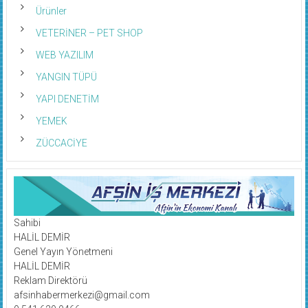
Ürünler
VETERİNER – PET SHOP
WEB YAZILIM
YANGIN TÜPÜ
YAPI DENETİM
YEMEK
ZÜCCACİYE
Sahibi
HALİL DEMİR
Genel Yayın Yönetmeni
HALİL DEMİR
Reklam Direktörü
afsinhabermerkezi@gmail.com