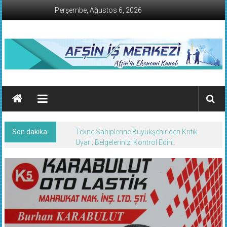
İçeriğe
Perşembe, Ağustos 6, 2026
geç
AFŞİN
İŞ
MERKEZİ
Son dakika:
Tekne Sahiplerine Büyükşehir’den Kritik
Afşin'in
Uyarı; Belgelerinizi Kontrol Edin!.
Ekonomi
Kanalı