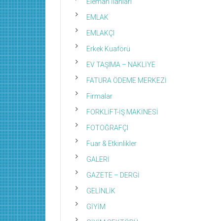
Eleman İlanları
EMLAK
EMLAKÇI
Erkek Kuaförü
EV TAŞIMA – NAKLİYE
FATURA ÖDEME MERKEZİ
Firmalar
FORKLİFT-İŞ MAKİNESİ
FOTOĞRAFÇI
Fuar & Etkinlikler
GALERİ
GAZETE – DERGİ
GELİNLİK
GİYİM