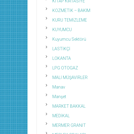
KİTAP KIRTASİYE
KOZMETİK – BAKIM
KURU TEMİZLEME
KUYUMCU
Kuyumcu Sektörü
LASTİKÇİ
LOKANTA
LPG OTOGAZ
MALİ MÜŞAVİRLER
Manav
Manşet
MARKET BAKKAL
MEDİKAL
MERMER GRANİT