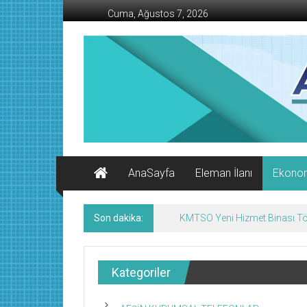
İçeriğe
Cuma, Ağustos 7, 2026
geç
AFŞİN
İŞ
MERKEZİ
Afşin'in
Ekonomi
Kanalı
AnaSayfa
Eleman İlanı
Ekono
Son dakika:
KMTSO Yeni Hizmet Binası Tör
Kategoriler