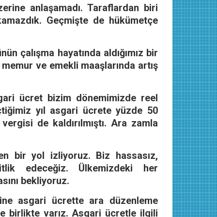
erine anlaşamadı. Taraflardan biri
akamazdık. Geçmişte de hükümetçe
nün çalışma hayatında aldığımız bir
ra memur ve emekli maaşlarında artış
gari ücret bizim dönemimizde reel
tiğimiz yıl asgari ücrete yüzde 50
 vergisi de kaldırılmıştı. Ara zamla
bir yol izliyoruz. Biz hassasız,
itlik edeceğiz. Ülkemizdeki her
sını bekliyoruz.
yine asgari ücrette ara düzenleme
birlikte varız. Asgari ücretle ilgili