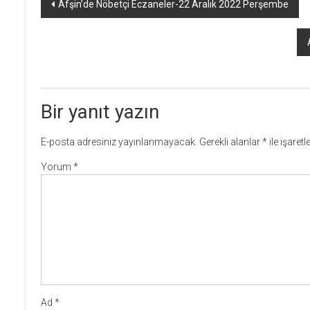
Yazı
Afşin’de Nöbetçi Eczaneler-22 Aralık 2022 Perşembe
dolaşımı
Bir yanıt yazın
E-posta adresiniz yayınlanmayacak.
Gerekli alanlar
*
ile işaret
Yorum
*
Ad
*