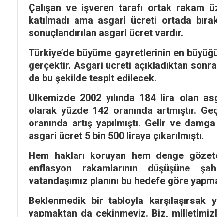
Çalışan ve işveren tarafı ortak rakam üz
katılmadı ama asgari ücreti ortada bır
sonuçlandırılan asgari ücret vardır.
Türkiye’de büyüme gayretlerinin en büyüğü
gerçektir. Asgari ücreti açıkladıktan son
da bu şekilde tespit edilecek.
Ülkemizde 2002 yılında 184 lira olan as
olarak yüzde 142 oranında artmıştır. Geç
oranında artış yapılmıştı. Gelir ve damga
asgari ücret 5 bin 500 liraya çıkarılmıştı.
Hem hakları koruyan hem denge gözeten 
enflasyon rakamlarının düşüşüne şah
vatandaşımız planını bu hedefe göre yapma
Beklenmedik bir tabloyla karşılaşırsak 
yapmaktan da çekinmeyiz. Biz, milletimizle 