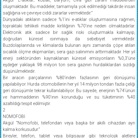
oluşmaktadır. Bu maddeler, tamamıyla yok edilmediği takdirde insan
sağlığına ve çevreye ciddi zararlar vermektedir.”
Dünyadaki atıkların sadece %1’ini e-atıklar oluşturmasına rağmen,
topraktaki tehlikeli madde kirliliğinin %70’ine neden olmaktadırlar.
Elektronik atık sadece bir sağlık riski oluşturmakla kalmayıp,
doğrudan küresel ısınmaya da sebebiyet vermektedir.
Buzdolaplarında ve klimalarda bulunan aynı zamanda çöpe atılan
sıcaklık ölçme ekipmanları, sera gazı salınımını arttırmaktadır. Her yıl
enerji sektöründen kaynaklanan küresel emisyonların %0,3’üne
eşdeğer yaklaşık 98 milyon ton sera gazının hurdalıklardan sızdığı
düşünülmektedir.
Bir aracın parçalarının %80’inden fazlasının geri dönüşümü
yapılabiliyor. Hurda otomobillerin her yıl 14 milyon tondan fazla çeliği
geri dönüşümle tekrar kullanılabiliyor. Bu sayede, enerjinin %74’ünün
ve hammaddenin %90’ının korunduğu ve su tüketiminin %40
azaltıldığı tespit edilmiştir.
2
NOMOFOBİ
Akgül “Nomofobi, telefondan veya başka bir akıllı cihazdan ayrı
kalma korkusudur.”
Bireyler, telefon, tablet veya bilgisayar gibi teknolojik aletlere