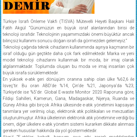
Türkiye İsrafı Önleme Vakfı (TİSVA) Mütevelli Heyeti Başkanı Halil
Fatih Akgül “Günümüzün en büyük israf alanlarından birisi de
teknoloji israfıdır. Teknolojinin yaşamımızdaki önemi büyüktür ancak
bilinçsiz kullanımı sonucu doğan israfı da görmezden gelemeyiz.”
Teknoloji çağında teknik cihazların kullanımında aşırıya kaçmanın bir
israf olduğu gün geçtikte daha çok fark edilmektedir. Marka ve yeni
model teknoloji cihazlarını kullanmak bir moda, bir imaj olarak
algılanmaktadır. Toplumda oluşan bu moda ve imaj insanları çok
büyük israfa sürüklemektedir.
En yüksek e-atık geri dönüşüm oranına sahip olan ülke %62,6 ile
İsveç’tir. Bu oran ABD’de %14, Çin’de %21, Japonya’da %23,
Türkiye’de ise %5’dir. Global E-waste Monitor 2020 Raporuna göre,
Fildişi Sahilleri, Kamerun, Gana, Madagaskar, Nijerya, Ruanda ve
Güney Afrika gibi birçok Afrika ülkesinde e-atık yönetimini kapsayan
tanımlara yer verilmiş olup, elektronik atık politikaları ve mevzuatları
oluşturulmuştur. Afrika ülkelerinin elektronik atık yönetimine verdiği bu
önem, diğer ülkelere e-atık yönetim sistemi kurarken dikkate alınması
gereken hususlar hakkında da yol göstermektedir.
Akgül “E-atıklar; kobalt, baryum, cıva gibi zararlı maddelerden