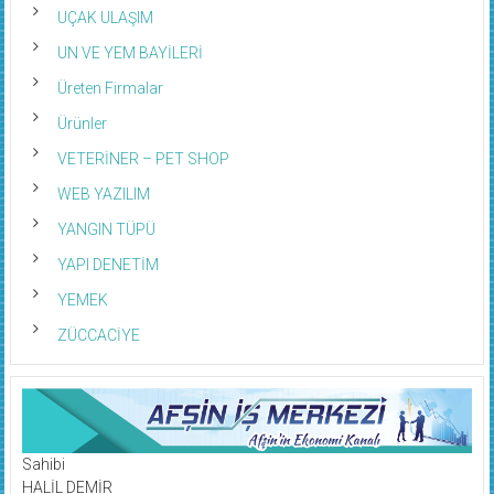
UÇAK ULAŞIM
UN VE YEM BAYİLERİ
Üreten Firmalar
Ürünler
VETERİNER – PET SHOP
WEB YAZILIM
YANGIN TÜPÜ
YAPI DENETİM
YEMEK
ZÜCCACİYE
Sahibi
HALİL DEMİR