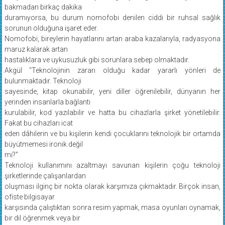
bakmadan birkaç dakika
duramıyorsa, bu durum nomofobi denilen ciddi bir ruhsal sağlık
sorunun olduğuna işaret eder.
Nomofobi, bireylerin hayatlarını artan araba kazalarıyla, radyasyona
maruz kalarak artan
hastalıklara ve uykusuzluk gibi sorunlara sebep olmaktadır.
Akgül “Teknolojinin zararı olduğu kadar yararlı yönleri de
bulunmaktadır. Teknoloji
sayesinde, kitap okunabilir, yeni diller öğrenilebilir, dünyanın her
yerinden insanlarla bağlantı
kurulabilir, kod yazılabilir ve hatta bu cihazlarla şirket yönetilebilir.
Fakat bu cihazları icat
eden dâhilerin ve bu kişilerin kendi çocuklarını teknolojik bir ortamda
büyütmemesi ironik değil
mi?”
Teknoloji kullanımını azaltmayı savunan kişilerin çoğu teknoloji
şirketlerinde çalışanlardan
oluşması ilginç bir nokta olarak karşımıza çıkmaktadır. Birçok insan,
ofiste bilgisayar
karşısında çalıştıktan sonra resim yapmak, masa oyunları oynamak,
bir dil öğrenmek veya bir
müzik aleti çalmak gibi yeni hobiler kazanmaya istekli olduklarını