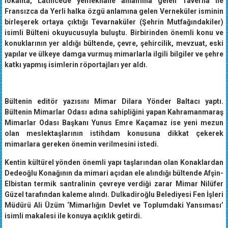
lokanta, Latincede yemekhane anlamına gelen Taverna ile
Fransızca da Yerli halka özgü anlamına gelen Verneküler isminin
birleşerek ortaya çıktığı Tevarnaküler (Şehrin Mutfağındakiler)
isimli Bülteni okuyucusuyla buluştu. Birbirinden önemli konu ve
konuklarının yer aldığı bültende, çevre, şehircilik, mevzuat, eski
yapılar ve ülkeye damga vurmuş mimarlarla ilgili bilgiler ve şehre
katkı yapmış isimlerin röportajları yer aldı.
Bültenin editör yazısını Mimar Dilara Yönder Baltacı yaptı.
Bültenin Mimarlar Odası adına sahipliğini yapan Kahramanmaraş
Mimarlar Odası Başkanı Yunus Emre Kaçamaz ise yeni mezun
olan meslektaşlarının istihdam konusuna dikkat çekerek
mimarlara gereken önemin verilmesini istedi.
Kentin kültürel yönden önemli yapı taşlarından olan Konaklardan
Dedeoğlu Konağının da mimari açıdan ele alındığı bültende Afşin-
Elbistan termik santralinin çevreye verdiği zarar Mimar Nilüfer
Güzel tarafından kaleme alındı. Dulkadiroğlu Belediyesi Fen İşleri
Müdürü Ali Üzüm ‘Mimarlığın Devlet ve Toplumdaki Yansıması’
isimli makalesi ile konuya açıklık getirdi.