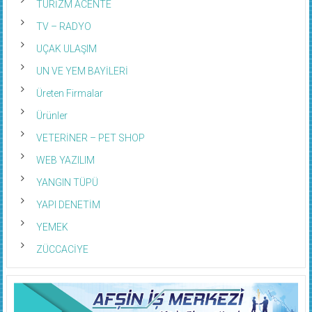
TURİZM ACENTE
TV – RADYO
UÇAK ULAŞIM
UN VE YEM BAYİLERİ
Üreten Firmalar
Ürünler
VETERİNER – PET SHOP
WEB YAZILIM
YANGIN TÜPÜ
YAPI DENETİM
YEMEK
ZÜCCACİYE