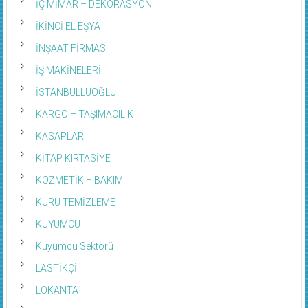
İÇ MİMAR – DEKORASYON
İKİNCİ EL EŞYA
İNŞAAT FİRMASI
İŞ MAKİNELERİ
İSTANBULLUOĞLU
KARGO – TAŞIMACILIK
KASAPLAR
KİTAP KIRTASİYE
KOZMETİK – BAKIM
KURU TEMİZLEME
KUYUMCU
Kuyumcu Sektörü
LASTİKÇİ
LOKANTA