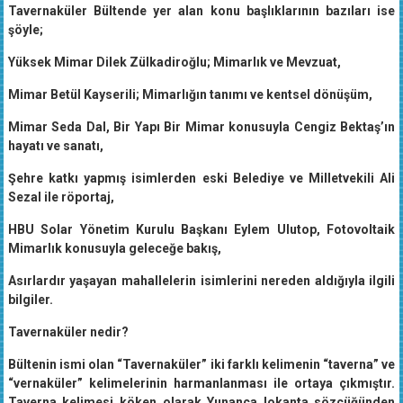
Tavernaküler Bültende yer alan konu başlıklarının bazıları ise
şöyle;
Yüksek Mimar Dilek Zülkadiroğlu; Mimarlık ve Mevzuat,
Mimar Betül Kayserili; Mimarlığın tanımı ve kentsel dönüşüm,
Mimar Seda Dal, Bir Yapı Bir Mimar konusuyla Cengiz Bektaş’ın
hayatı ve sanatı,
Şehre katkı yapmış isimlerden eski Belediye ve Milletvekili Ali
Sezal ile röportaj,
HBU Solar Yönetim Kurulu Başkanı Eylem Ulutop, Fotovoltaik
Mimarlık konusuyla geleceğe bakış,
Asırlardır yaşayan mahallelerin isimlerini nereden aldığıyla ilgili
bilgiler.
Tavernaküler nedir?
Bültenin ismi olan “Tavernaküler” iki farklı kelimenin “taverna” ve
“vernaküler” kelimelerinin harmanlanması ile ortaya çıkmıştır.
Taverna kelimesi köken olarak Yunanca lokanta sözcüğünden