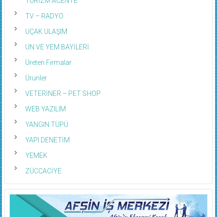
TV – RADYO
UÇAK ULAŞIM
UN VE YEM BAYİLERİ
Üreten Firmalar
Ürünler
VETERİNER – PET SHOP
WEB YAZILIM
YANGIN TÜPÜ
YAPI DENETİM
YEMEK
ZÜCCACİYE