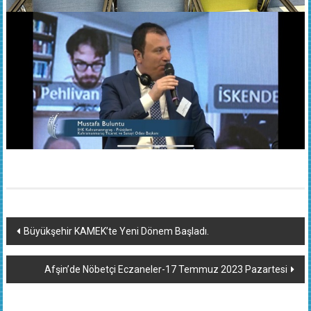
Yazı
Büyükşehir KAMEK’te Yeni Dönem Başladı.
dolaşımı
Afşin’de Nöbetçi Eczaneler-17 Temmuz 2023 Pazartesi