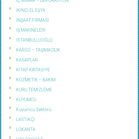
İKİNCİ EL EŞYA
İNŞAAT FİRMASI
İŞ MAKİNELERİ
İSTANBULLUOĞLU
KARGO – TAŞIMACILIK
KASAPLAR
KİTAP KIRTASİYE
KOZMETİK – BAKIM
KURU TEMİZLEME
KUYUMCU
Kuyumcu Sektörü
LASTİKÇİ
LOKANTA
LPG OTOGAZ