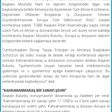
Başkanı Mustafa Narlı ve deprem bölgesindeki diğer oda
başkanlarıyla birlikte Almanya’da düzenlenen Türk-Alman Konferansı:
Depremden Etkilenen Bölgelerde İş Dünyasının Yeniden
Güçlendirilmesinde Avrupa Özel Sektörünün Rolü” başlıklı
konferansa katıldı. TOBB Başkanı Rifat Hisarcıklıoğlu başta olmak
üzere Türk ve Alman iş dünyasından birçok üst düzey ismin katıldığı
konferansta Başkan Mustafa Buluntu, Avrupa iş dünyasını deprem
bölgesinden tedarik sağlamaya davet etti.​
Cumhurbaşkanı Recep Tayyip Erdoğan ve Almanya Başbakanı
Scholz’un da video mesajı ile destek verdiği konferansta deprem
sonrası Kahramanmaraş iş dünyasının sorunlarını anlatan Başkan
Buluntu, “İşyerlerimizde oluşan hasarları kendi imkânlarımızla
gidermeye ve o işyerlerimizi ayağa kaldırmaya çalışıyoruz. Bu
üretimsel gecikmelerden dolayı da hem Avrupa’da hem de diğer
yerlerde pazar kaybediyoruz” dedi.
“KAHRAMANMARAŞ BİR SANAYİ ŞEHRİ”
Başkan Buluntu, konuşmasının devamında şu ifadelere yer verdi:
“Kahramanmaraş bir sanayi şehri. 11 OSB’si ve 2 bine yakın sanayi
kuruluşuyla bir üretim şehri. Kahramanmaraş iş dünyası Avrupa ile
entegre çalışan güçlü bir iş dünyasına sahip.