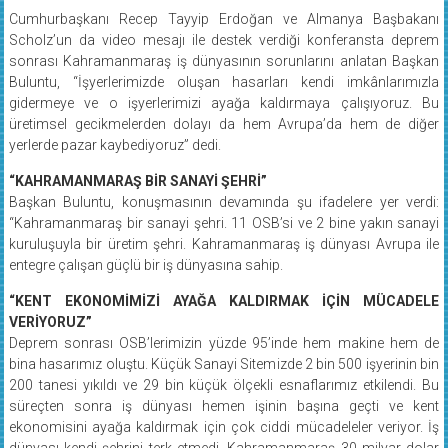
Cumhurbaşkanı Recep Tayyip Erdoğan ve Almanya Başbakanı
Scholz’un da video mesajı ile destek verdiği konferansta deprem
sonrası Kahramanmaraş iş dünyasının sorunlarını anlatan Başkan
Buluntu, “İşyerlerimizde oluşan hasarları kendi imkânlarımızla
gidermeye ve o işyerlerimizi ayağa kaldırmaya çalışıyoruz. Bu
üretimsel gecikmelerden dolayı da hem Avrupa’da hem de diğer
yerlerde pazar kaybediyoruz” dedi.
“KAHRAMANMARAŞ BİR SANAYİ ŞEHRİ”
Başkan Buluntu, konuşmasının devamında şu ifadelere yer verdi:
“Kahramanmaraş bir sanayi şehri. 11 OSB’si ve 2 bine yakın sanayi
kuruluşuyla bir üretim şehri. Kahramanmaraş iş dünyası Avrupa ile
entegre çalışan güçlü bir iş dünyasına sahip.
“KENT EKONOMİMİZİ AYAĞA KALDIRMAK İÇİN MÜCADELE
VERİYORUZ”
Deprem sonrası OSB’lerimizin yüzde 95’inde hem makine hem de
bina hasarımız oluştu. Küçük Sanayi Sitemizde 2 bin 500 işyerinin bin
200 tanesi yıkıldı ve 29 bin küçük ölçekli esnaflarımız etkilendi. Bu
süreçten sonra iş dünyası hemen işinin başına geçti ve kent
ekonomisini ayağa kaldırmak için çok ciddi mücadeleler veriyor. İş
dünyası kendi şehrini terk etmedi. Kahramanmaraş 30 milyar dolar