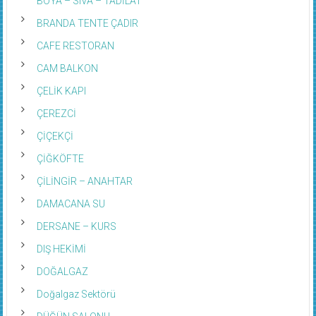
BRANDA TENTE ÇADIR
CAFE RESTORAN
CAM BALKON
ÇELİK KAPI
ÇEREZCİ
ÇİÇEKÇİ
ÇİĞKÖFTE
ÇİLİNGİR – ANAHTAR
DAMACANA SU
DERSANE – KURS
DIŞ HEKİMİ
DOĞALGAZ
Doğalgaz Sektörü
DÜĞÜN SALONU