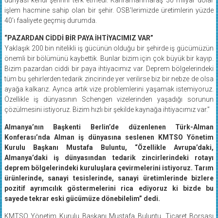
işlem hacmine sahip olan bir şehir. OSB’lerimizde üretimlerin yüzde
40’ı faaliyete geçmiş durumda.
“PAZARDAN CİDDİ BİR PAYA İHTİYACIMIZ VAR”
Yaklaşık 200 bin nitelikli iş gücünün olduğu bir şehirde iş gücümüzün
önemli bir bölümünü kaybettik. Bunlar bizim için çok büyük bir kayıp.
Bizim pazardan ciddi bir paya ihtiyacımız var. Deprem bölgelerindeki
tüm bu şehirlerden tedarik zincirinde yer verilirse biz bir nebze de olsa
ayağa kalkarız. Ayrıca artık vize problemlerini yaşamak istemiyoruz.
Özellikle iş dünyasının Schengen vizelerinden yaşadığı sorunun
çözülmesini istiyoruz. Bizim hızlı bir şekilde kaynağa ihtiyacımız var.”
Almanya’nın Başkenti Berlin’de düzenlenen Türk-Alman
Konferası’nda Alman iş dünyasına seslenen KMTSO Yönetim
Kurulu Başkanı Mustafa Buluntu, “Özellikle Avrupa’daki,
Almanya’daki iş dünyasından tedarik zincirlerindeki rotayı
deprem bölgelerindeki kuruluşlara çevirmelerini istiyoruz. Tarım
ürünlerinde, sanayi tesislerinde, sanayi üretimlerinde bizlere
pozitif ayrımcılık göstermelerini rica ediyoruz ki bizde bu
sayede tekrar eski gücümüze dönebilelim” dedi.
KMTSO Yönetim Kurulu Başkanı Mustafa Buluntu, Ticaret Borsası