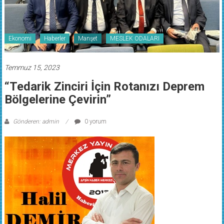
Ekonomi
Haberler
Manşet
MESLEK ODALARI
Temmuz 15, 2023
“Tedarik Zinciri İçin Rotanızı Deprem
Bölgelerine Çevirin”
Gönderen: admin
0 yorum