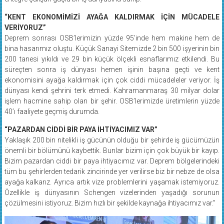
“KENT EKONOMİMİZİ AYAĞA KALDIRMAK İÇİN MÜCADELE
VERİYORUZ”
Deprem sonrası OSB’lerimizin yüzde 95’inde hem makine hem de
bina hasarımız oluştu. Küçük Sanayi Sitemizde 2 bin 500 işyerinin bin
200 tanesi yıkıldı ve 29 bin küçük ölçekli esnaflarımız etkilendi. Bu
süreçten sonra iş dünyası hemen işinin başına geçti ve kent
ekonomisini ayağa kaldırmak için çok ciddi mücadeleler veriyor. İş
dünyası kendi şehrini terk etmedi. Kahramanmaraş 30 milyar dolar
işlem hacmine sahip olan bir şehir. OSB’lerimizde üretimlerin yüzde
40’ı faaliyete geçmiş durumda.
“PAZARDAN CİDDİ BİR PAYA İHTİYACIMIZ VAR”
Yaklaşık 200 bin nitelikli iş gücünün olduğu bir şehirde iş gücümüzün
önemli bir bölümünü kaybettik. Bunlar bizim için çok büyük bir kayıp.
Bizim pazardan ciddi bir paya ihtiyacımız var. Deprem bölgelerindeki
tüm bu şehirlerden tedarik zincirinde yer verilirse biz bir nebze de olsa
ayağa kalkarız. Ayrıca artık vize problemlerini yaşamak istemiyoruz.
Özellikle iş dünyasının Schengen vizelerinden yaşadığı sorunun
çözülmesini istiyoruz. Bizim hızlı bir şekilde kaynağa ihtiyacımız var.”