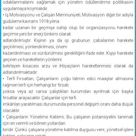
odaklanmalarını sağlamak için yönetim ödüllendirme politikasını
uygulamaya koymalıdır.
• İş Motivasyonu ve Çalışan Memnuniyeti; Motivasyon diğer bir adıyla
güdüleme kavramı 1918 yılına
kadar uzanan bir geçmişe sahip olup bir organizasyonu harekete
geçirme yeni bir enerji birikimi olarak
adlandırılmıştır. Kişinin ya da işi grubunun çabalarının harekete
geçirilmesi, yönlendirilmesi, önem
kazandırılması ve sürdürülmesi gerekliliğini ifade eder. Kişiyi harekete
geçiren ve hareketlerin yönlerini
belirleyen kısacası arzu ve ihtiyaçların hareketlenmesi olarak da
adlandırılmaktadır.
• Terfi Fırsatları; Çalışanların çoğu tatmin edici maaşlar almasına
rağmen terfi için herhangi bir fırsatı
yoksa veya az varsa çalıştıkları kurumdan ayrılmak için başka
fırsatlar arayacaktır. Çalışanlar için terfi
imkânları yaratılması durumunda personel değişim oranı daha düşük
olacaktır.
• Çalışanların Yönetime Katılımı; Bu çalışanın potansiyelini tanımak
için en verimli ve bilinen yollardan
biridir. Çünkü çalışana yönetime katılma duygusu verir, yönetsel işlere
katılım, çalışanın şirketi