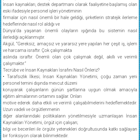
İnsan kaynakları, destek departmanı olarak faaliyetine başlamış olan
eski ifadesiyle personel işleri yönetiminin
firmalar için nasıl önemli bir hale geldiği, şirketlerin stratejik ilerleme
hedeflerinde nasıl rol aldığı ve
Dünya’da yaşanan önemli olayların ışığında bu sistemin nasıl
ilerlediği açıklanmıştır.
Akgül; “Gereksiz, amaçsız ve yararsız yere yapılan her çeşit iş, işlem
ve harcama israftır. Çok çalışmakta
aslında israftır. Önemli olan çok çalışmak değil, akıllı ve verimli
çalışmaktır.”
Tecrübe ve İnsan Kaynakları İsrafını Nasıl Önleriz?
• Tarafsızlık İlkesi; İnsan Kaynakları Yönetimi, çoğu zaman yeni
personel temini dışında mevcut düzeni
koruyarak çalışanların günün şartlarına uygun olmak amacıyla
eğitim almalarının ortamını sağlar. Onları
motive ederek daha etkili ve verimli çalışabilmelerini hedeflemektedir.
Uzun vadeli ve örgütlenmenin
diğer alanlarındaki politikaların yönetilmesiyle uzmanlaşan İnsan
Kaynakları Yönetimi, örgüt için çalışan;
bilgi ve becerileri ile örgüte yetenekleri doğrultusunda katkı sağlayan
bir fonksiyon olarak bilinmektedir.