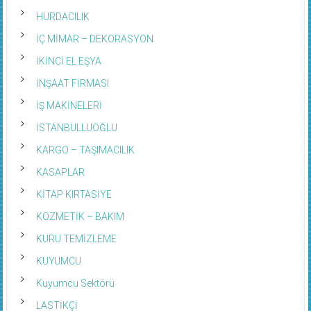
HURDACILIK
İÇ MİMAR – DEKORASYON
İKİNCİ EL EŞYA
İNŞAAT FİRMASI
İŞ MAKİNELERİ
İSTANBULLUOĞLU
KARGO – TAŞIMACILIK
KASAPLAR
KİTAP KIRTASİYE
KOZMETİK – BAKIM
KURU TEMİZLEME
KUYUMCU
Kuyumcu Sektörü
LASTİKÇİ