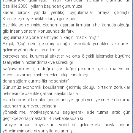
özellikle 2000’li yılların başından günümüze
kadar birçok yapıda yenilikçi uygulamalar ortaya çıkmıştır.
Küreselleşmeyle birlikte dünya genelinde
özellikle son on yılda ekonomik şartlar firmaların her konuda olduğu
gibi insan yönetimi konusunda da farklı
uygulamalara yönelme ihtiyacını kaçınılmaz kılmıştır.
Akgül; “Çağımızın getirmiş olduğu teknolojik yenilikler ve sürekli
gelişme yönünde atılan adımlar
çerçevesinde, kurumsal şirketler ve orta ölçekli işletmeler büyüme
faaliyetlerini hızlandırmak ve sürekliliği
sağlayabilmek için doğru işte doğru personeli çalıştırma ve en
önemlisi zaman kaybetmeden rakiplerine karşı
daha sağlam durma fikrine sahiptir.”
Günümüz ekonomik koşullarının getirmiş olduğu birtakım zorluklar
neticesinde özellikle çalışan sayıları fazla
olan kurumsal firmalar için potansiyeli güçlü yeni yetenekleri kuruma
kazandırma, mevcut çalışanı
yönetebilme, motivasyonunu sağlayarak elde tutma artık gün
geçtikçe zorlaşmaktadır. Bu sebeple şuan ki
ismiyle insan kaynakları yönetimi gelecekteki adıyla insan
yönetiminin önemi son yıllarda artmıştır.