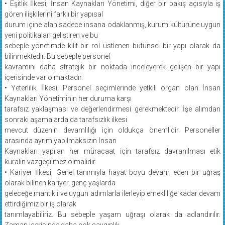
• Eşitlik İlkesi; İnsan Kaynakları Yönetimi, diğer bir bakış açısıyla iş
gören ilişkilerini farklı bir yapısal
durum içine alan sadece insana odaklanmış, kurum kültürüne uygun
yeni politikaları geliştiren ve bu
sebeple yönetimde kilit bir rol üstlenen bütünsel bir yapı olarak da
bilinmektedir. Bu sebeple personel
kavramını daha stratejik bir noktada inceleyerek gelişen bir yapı
içerisinde var olmaktadır.
• Yeterlilik İlkesi; Personel seçimlerinde yetkili organ olan İnsan
Kaynakları Yönetiminin her duruma karşı
tarafsız yaklaşması ve değerlendirmesi gerekmektedir. İşe alımdan
sonraki aşamalarda da tarafsızlık ilkesi
mevcut düzenin devamlılığı için oldukça önemlidir. Personeller
arasında ayrım yapılmaksızın İnsan
Kaynakları yapılan her müracaat için tarafsız davranılması etik
kuralın vazgeçilmez olmalıdır.
• Kariyer İlkesi; Genel tanımıyla hayat boyu devam eden bir uğraş
olarak bilinen kariyer, genç yaşlarda
geleceğe mantıklı ve uygun adımlarla ilerleyip emekliliğe kadar devam
ettirdiğimiz bir iş olarak
tanımlayabiliriz. Bu sebeple yaşam uğraşı olarak da adlandırılır.
Zaman içerisinde daha çok saygınlık