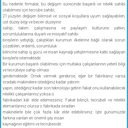
Bu nedenle firmalar, bu değişim sürecinde başarılı ve nitelik sahibi
olabilmesi için tecrübe sahibi,
21.yüzyılın değişen bilimsel ve sosyal koşullara uyum sağlayabilen,
üst düzey bilgi ve beceri düzeyine
sahip, takım çalışmasına ve paylaşım kültürüne yatkın,
sorumluluklarına duyarlı ve inisiyatif sahibi
bireylerin yetiştiği, çalıştıkları kurumun ilkelerine bağlı olarak sorun
çözebilen, erdemli, sorumluluk
bilincine sahip iş gücü ve insan kaynağı yetiştirmesine katkı sağlayan
bireylerle istemektedir.
Bir kurumun başarılı olabilmesi için mutlaka çalışanlarının yeterli bilgi
ve tecrübeye sahip olması
gerekmektedir. Örnek vermek gerekirse, eğer bir fabrikanız varsa
oradaki makinelere istediğiniz kadar yatırım
yapın, istediğiniz kadar son teknolojiyi getirin fakat onu kullanabilecek
nitelikli çalışanlarınız yoksa o
fabrikadan kâr elde edemezsiniz. Fakat bilinçli, tecrübeli ve nitelikli
elemanlarınız olursa o fabrikada sıradan
makinelerle bile çok fazla kâr elde edebilirsiniz. İşte günümüzde
farkına varılan en önemli şey insan
kaynağının eğitimi ve tecrübesidir.