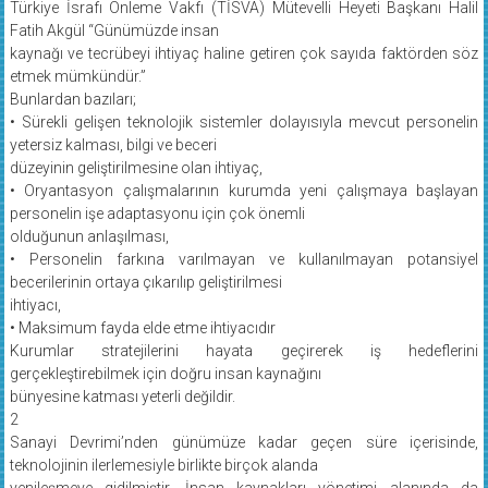
Türkiye İsrafı Önleme Vakfı (TİSVA) Mütevelli Heyeti Başkanı Halil
Fatih Akgül “Günümüzde insan
kaynağı ve tecrübeyi ihtiyaç haline getiren çok sayıda faktörden söz
etmek mümkündür.”
Bunlardan bazıları;
• Sürekli gelişen teknolojik sistemler dolayısıyla mevcut personelin
yetersiz kalması, bilgi ve beceri
düzeyinin geliştirilmesine olan ihtiyaç,
• Oryantasyon çalışmalarının kurumda yeni çalışmaya başlayan
personelin işe adaptasyonu için çok önemli
olduğunun anlaşılması,
• Personelin farkına varılmayan ve kullanılmayan potansiyel
becerilerinin ortaya çıkarılıp geliştirilmesi
ihtiyacı,
• Maksimum fayda elde etme ihtiyacıdır
Kurumlar stratejilerini hayata geçirerek iş hedeflerini
gerçekleştirebilmek için doğru insan kaynağını
bünyesine katması yeterli değildir.
2
Sanayi Devrimi’nden günümüze kadar geçen süre içerisinde,
teknolojinin ilerlemesiyle birlikte birçok alanda
yenileşmeye gidilmiştir. İnsan kaynakları yönetimi alanında da