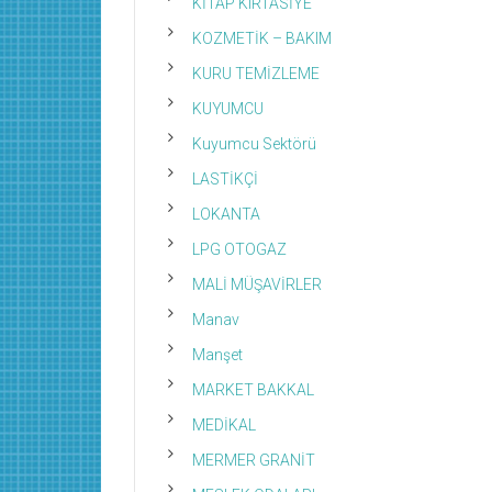
KİTAP KIRTASİYE
KOZMETİK – BAKIM
KURU TEMİZLEME
KUYUMCU
Kuyumcu Sektörü
LASTİKÇİ
LOKANTA
LPG OTOGAZ
MALİ MÜŞAVİRLER
Manav
Manşet
MARKET BAKKAL
MEDİKAL
MERMER GRANİT