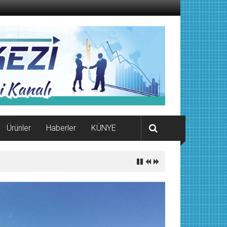
Ürünler
Haberler
KÜNYE