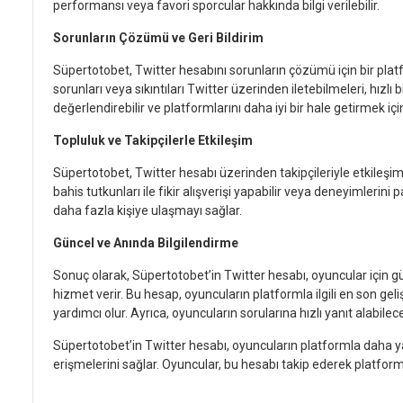
performansı veya favori sporcular hakkında bilgi verilebilir.
Sorunların Çözümü ve Geri Bildirim
Süpertotobet, Twitter hesabını sorunların çözümü için bir platf
sorunları veya sıkıntıları Twitter üzerinden iletebilmeleri, hızlı b
değerlendirebilir ve platformlarını daha iyi bir hale getirmek için 
Topluluk ve Takipçilerle Etkileşim
Süpertotobet, Twitter hesabı üzerinden takipçileriyle etkileşim
bahis tutkunları ile fikir alışverişi yapabilir veya deneyimlerini
daha fazla kişiye ulaşmayı sağlar.
Güncel ve Anında Bilgilendirme
Sonuç olarak, Süpertotobet’in Twitter hesabı, oyuncular için g
hizmet verir. Bu hesap, oyuncuların platformla ilgili en son ge
yardımcı olur. Ayrıca, oyuncuların sorularına hızlı yanıt alabilecekl
Süpertotobet’in Twitter hesabı, oyuncuların platformla daha yakı
erişmelerini sağlar. Oyuncular, bu hesabı takip ederek platformd