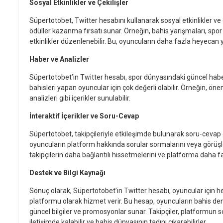
Sosyal Etkinlikler ve Çekilişler
Süpertotobet, Twitter hesabını kullanarak sosyal etkinlikler ve ç
ödüller kazanma fırsatı sunar. Örneğin, bahis yarışmaları, spor et
etkinlikler düzenlenebilir. Bu, oyuncuların daha fazla heyecan 
Haber ve Analizler
Süpertotobet’in Twitter hesabı, spor dünyasındaki güncel haberler
bahisleri yapan oyuncular için çok değerli olabilir. Örneğin, öne
analizleri gibi içerikler sunulabilir.
İnteraktif İçerikler ve Soru-Cevap
Süpertotobet, takipçileriyle etkileşimde bulunarak soru-cevap 
oyuncuların platform hakkında sorular sormalarını veya görüşleri
takipçilerin daha bağlantılı hissetmelerini ve platforma daha fa
Destek ve Bilgi Kaynağı
Sonuç olarak, Süpertotobet’in Twitter hesabı, oyuncular için h
platformu olarak hizmet verir. Bu hesap, oyuncuların bahis de
güncel bilgiler ve promosyonlar sunar. Takipçiler, platformun s
iletişimde kalabilir ve bahis dünyasının tadını çıkarabilirler.