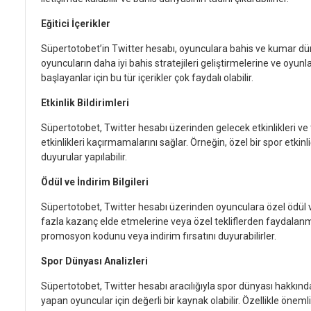
Eğitici İçerikler
Süpertotobet’in Twitter hesabı, oyunculara bahis ve kumar dünya
oyuncuların daha iyi bahis stratejileri geliştirmelerine ve oyunla
başlayanlar için bu tür içerikler çok faydalı olabilir.
Etkinlik Bildirimleri
Süpertotobet, Twitter hesabı üzerinden gelecek etkinlikleri ve 
etkinlikleri kaçırmamalarını sağlar. Örneğin, özel bir spor etk
duyurular yapılabilir.
Ödül ve İndirim Bilgileri
Süpertotobet, Twitter hesabı üzerinden oyunculara özel ödül ve 
fazla kazanç elde etmelerine veya özel tekliflerden faydalanmala
promosyon kodunu veya indirim fırsatını duyurabilirler.
Spor Dünyası Analizleri
Süpertotobet, Twitter hesabı aracılığıyla spor dünyası hakkında 
yapan oyuncular için değerli bir kaynak olabilir. Özellikle önemli 