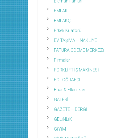
Eleman İlanları
EMLAK
EMLAKÇI
Erkek Kuaförü
EV TAŞIMA – NAKLİYE
FATURA ÖDEME MERKEZİ
Firmalar
FORKLİFT-İŞ MAKİNESİ
FOTOĞRAFÇI
Fuar & Etkinlikler
GALERİ
GAZETE – DERGİ
GELİNLİK
GİYİM