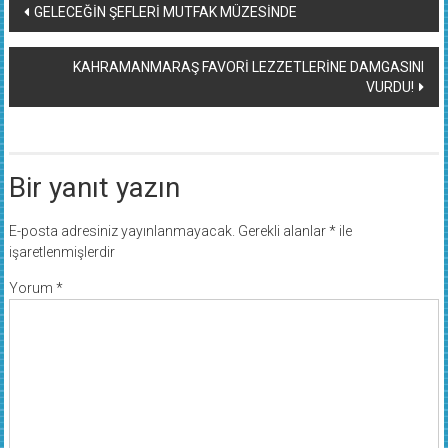
Yazı
GELECEĞİN ŞEFLERİ MUTFAK MÜZESİNDE
dolaşımı
KAHRAMANMARAŞ FAVORİ LEZZETLERİNE DAMGASINI
VURDU!
Bir yanıt yazın
E-posta adresiniz yayınlanmayacak.
Gerekli alanlar
*
ile
işaretlenmişlerdir
Yorum
*