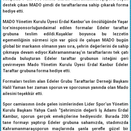
destek çıkan MADO şimdi de taraftarlarına sahip çıkarak forma
hediye etti.
MADO Yönetim Kurulu Üyesi Erdal Kanbur’un öncülüğünde Yaşar
Ice’ninsponsorluğundaimal edilen formalar Edeler taraftar
grubuna teslim edildi.Kuşaklar boyunca bu lezzetin
egemenliğinin sürmesi için var gücü ile çalışan MADO bugün
global bir markanın olmanın yanı sıra, şehrin değerlerini de sahip
çıkmaya devam ediyor.Kahramanmaraş’ın taraftarlarını tek çatı
altında buluşturan Edeler taraftar grubunun isteğini geri
çevirmeyen Mado Yönetim Kurulu Üyesi Erdal Kanbur Edeler
Taraftar grubuna forma hediye etti.
Formaları teslim alan Edeler Grubu Taraftarlar Derneği Başkanı
Halil Yaman her zaman sporun ve sporcunun yanında olan Mado
ailesini teşekkür etti.
Spor camiasının önde gelen isimlerinden Lider Spor’un Yönetim
Kurulu Başkanı Yahya Canlı “Şehrimizin değerli İş Adamı Erdal
Kambur, sporun gerçek emekçilerine hediyesidir. Burada 200
tane formayı yaptırıp Edeler grubuna sahamızda, stadımızda
Kahramanmaraşsporun maçlarında şanla şerefle güzel bir