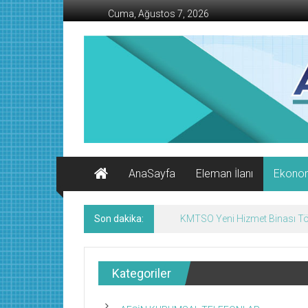
İçeriğe
Cuma, Ağustos 7, 2026
geç
AFŞİN
İŞ
MERKEZİ
Afşin'in
Ekonomi
Kanalı
AnaSayfa
Eleman İlanı
Ekono
Son dakika:
Afşin’de Nöbetçi Eczaneler/
Kategoriler