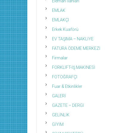
Eleman İlanları
EMLAK
EMLAKÇI
Erkek Kuaförü
EV TAŞIMA – NAKLİYE
FATURA ÖDEME MERKEZİ
Firmalar
FORKLİFT-İŞ MAKİNESİ
FOTOĞRAFÇI
Fuar & Etkinlikler
GALERİ
GAZETE – DERGİ
GELİNLİK
GİYİM