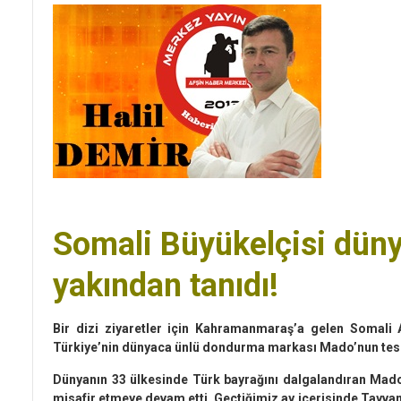
Somali Büyükelçisi dün
yakından tanıdı!
Bir dizi ziyaretler için Kahramanmaraş’a gelen Somal
Türkiye’nin dünyaca ünlü dondurma markası Mado’nun tesis
Dünyanın 33 ülkesinde Türk bayrağını dalgalandıran Mado
misafir etmeye devam etti. Geçtiğimiz ay içerisinde Tayva