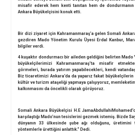
misafir ederek hem kenti tanıtan hem de dondurmanın
Ankara Büyükelçisini konuk etti.
Bir dizi ziyaret için Kahramanmaraş’a gelen Somali Ank
gezdiren Mado Yönetim Kurulu Üyesi Erdal Kanbur, Maraş
bilgiler verdi.
4 kuşaktır dondurmacı bir aileden geldiğini belirten Mado
büyükelçilerimizi Kahramanmaraş’ta misafir etmekte
görmeleri, burada yatırım yapabilecekleri, kendi vatandaş
Biz ticaretimizi Ankara’da da yaparız fakat büyükelçileri
kültür ve turizm ataşeliği yapmaya çalışıyoruz, memleketi
kalkınmasını da öncelikli olarak görüyoruz.
Somali Ankara Büyükelçisi H.E JamaAbdullahiMohamed’de
karşılaştığı Mado’nun tesislerini gezmek istemiş. Bizde S
dünyanın 33 ülkesinde şube ağı olduğunu, üretimini t
yöntemlerle ürettiğini anlattık.” Dedi.