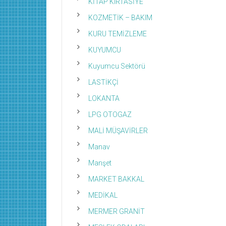
KİTAP KIRTASİYE
KOZMETİK – BAKIM
KURU TEMİZLEME
KUYUMCU
Kuyumcu Sektörü
LASTİKÇİ
LOKANTA
LPG OTOGAZ
MALİ MÜŞAVİRLER
Manav
Manşet
MARKET BAKKAL
MEDİKAL
MERMER GRANİT