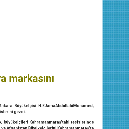
ya markasını
i Ankara Büyükelçisi H.EJamaAbdullahiMohamed,
lerini gezdi.
, büyükelçileri Kahramanmaraş’taki tesislerinde
n ve Afganistan Büyükelçilerini Kahramanmaraş’ta