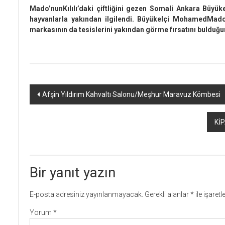
Mado’nunKılılı’daki çiftliğini gezen Somali Ankara Büyük
hayvanlarla yakından ilgilendi. Büyükelçi MohamedMad
markasının da tesislerini yakından görme fırsatını bulduğu
Yazı
Afşin Yıldırım Kahvaltı Salonu/Meşhur Maravuz Kömbesi
dolaşımı
KİP
Bir yanıt yazın
E-posta adresiniz yayınlanmayacak.
Gerekli alanlar
*
ile işaret
Yorum
*