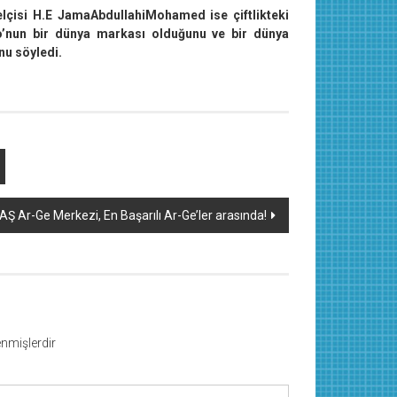
elçisi H.E JamaAbdullahiMohamed ise çiftlikteki
o’nun bir dünya markası olduğunu ve bir dünya
nu söyledi.
AŞ Ar-Ge Merkezi, En Başarılı Ar-Ge’ler arasında!
lenmişlerdir