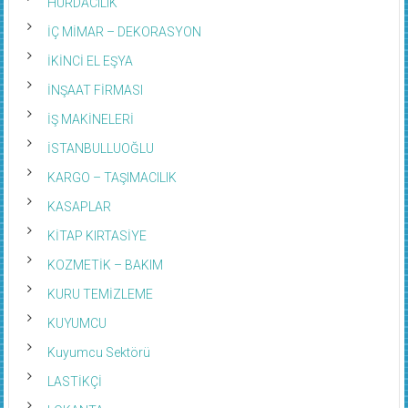
HURDACILIK
İÇ MİMAR – DEKORASYON
İKİNCİ EL EŞYA
İNŞAAT FİRMASI
İŞ MAKİNELERİ
İSTANBULLUOĞLU
KARGO – TAŞIMACILIK
KASAPLAR
KİTAP KIRTASİYE
KOZMETİK – BAKIM
KURU TEMİZLEME
KUYUMCU
Kuyumcu Sektörü
LASTİKÇİ