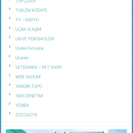
TÜPÇÜLER
TURİZM ACENTE
TV – RADYO
UÇAK ULAŞIM
UN VE YEM BAYİLERİ
Üreten Firmalar
Ürünler
VETERİNER – PET SHOP
WEB YAZILIM
YANGIN TÜPÜ
YAPI DENETİM
YEMEK
ZÜCCACİYE