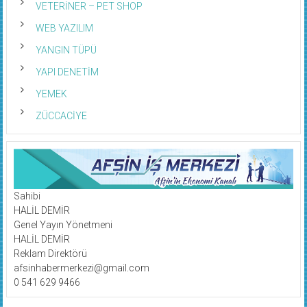
WEB YAZILIM
YANGIN TÜPÜ
YAPI DENETİM
YEMEK
ZÜCCACİYE
Sahibi
HALİL DEMİR
Genel Yayın Yönetmeni
HALİL DEMİR
Reklam Direktörü
afsinhabermerkezi@gmail.com
0 541 629 9466