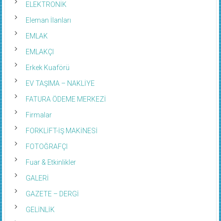
Eleman İlanları
EMLAK
EMLAKÇI
Erkek Kuaförü
EV TAŞIMA – NAKLİYE
FATURA ÖDEME MERKEZİ
Firmalar
FORKLİFT-İŞ MAKİNESİ
FOTOĞRAFÇI
Fuar & Etkinlikler
GALERİ
GAZETE – DERGİ
GELİNLİK
GİYİM