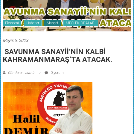
Ekonomi
Haberler
Manşet
MESLEK ODALARI
Mayıs 6, 2023
SAVUNMA SANAYİİ’NİN KALBİ
KAHRAMANMARAŞ’TA ATACAK.
Gönderen: admin
0 yorum