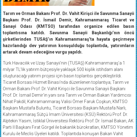
Tarım ve Orman Bakanı Prof. Dr. Vahit Kirişci ile Savunma Sanayii
Başkanı Prof. Dr. İsmail Demir, Kahramanmaraş Ticaret ve
Sanayi Odası (KMTSO) tarafından organize edilen basın
toplantısına katıldı.
Savunma Sanayii Başkanlığı’nın öncü
şirketlerinden TUSAŞ’ın Kahramanmaraş’ta hayata geçirmeye
hazırlandığı dev yatırımın konuşulduğu toplantıda, yatırımların
artarak devam edeceğine vurgu yapıldı.
Türk Havacılık ve Uzay Sanayii’nin (TUSAŞ) Kahramanmaraş’a 1
milyar TL’lik yatırım bütçesiyle yaklaşık 500 kişilik istihdam alanı
oluşturacağı yatırım projesi için basın toplantısı gerçekleştirildi.
Ticaret Borsası Hizmet Binası’nda düzenlenen toplantıya; Tarım ve
Orman Bakanı Prof. Dr. Vahit Kirişci ile Savunma Sanayii Başkanı
Prof. Dr. İsmail Demir’in yanı sıra Tarım ve Orman Bakan Yardımcısı
Nihat Pakdil, Kahramanmaraş Valisi Ömer Faruk Coşkun, KMTSO
Başkanı Mustafa Buluntu, Ticaret Borsası Başkanı Mustafa Narlı,
Kahramanmaraş Sütçü İmam Üniversitesi (KSÜ) Rektörü Prof. Dr.
Alptekin Yasım, İstiklal Üniversitesi Rektörü Prof. Dr. İsmail Bakan, AK
Parti İl Başkanı Fırat Görgel ile bakanlık bürokratları, KMTSO Yönetim
Kurulu ile Meclis Üyeleri katıldı. Toplantıda konuşan Bakan Vahit
Kirişçi, yatırımın Savunma Sanayii alanında Kahramanmaraş için bir