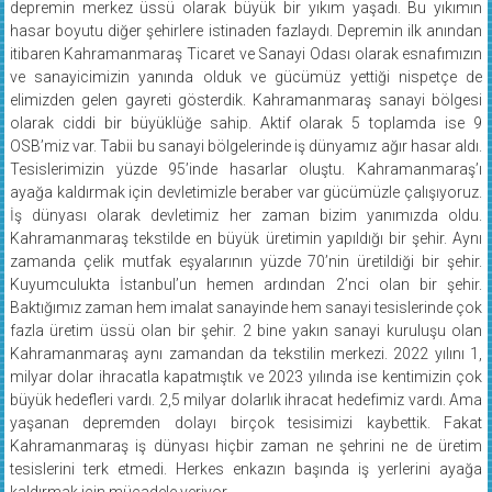
hasar boyutu diğer şehirlere istinaden fazlaydı. Depremin ilk anından
itibaren Kahramanmaraş Ticaret ve Sanayi Odası olarak esnafımızın
ve sanayicimizin yanında olduk ve gücümüz yettiği nispetçe de
elimizden gelen gayreti gösterdik. Kahramanmaraş sanayi bölgesi
olarak ciddi bir büyüklüğe sahip. Aktif olarak 5 toplamda ise 9
OSB’miz var. Tabii bu sanayi bölgelerinde iş dünyamız ağır hasar aldı.
Tesislerimizin yüzde 95’inde hasarlar oluştu. Kahramanmaraş’ı
ayağa kaldırmak için devletimizle beraber var gücümüzle çalışıyoruz.
İş dünyası olarak devletimiz her zaman bizim yanımızda oldu.
Kahramanmaraş tekstilde en büyük üretimin yapıldığı bir şehir. Aynı
zamanda çelik mutfak eşyalarının yüzde 70’nin üretildiği bir şehir.
Kuyumculukta İstanbul’un hemen ardından 2’nci olan bir şehir.
Baktığımız zaman hem imalat sanayinde hem sanayi tesislerinde çok
fazla üretim üssü olan bir şehir. 2 bine yakın sanayi kuruluşu olan
Kahramanmaraş aynı zamandan da tekstilin merkezi. 2022 yılını 1,
milyar dolar ihracatla kapatmıştık ve 2023 yılında ise kentimizin çok
büyük hedefleri vardı. 2,5 milyar dolarlık ihracat hedefimiz vardı. Ama
yaşanan depremden dolayı birçok tesisimizi kaybettik. Fakat
Kahramanmaraş iş dünyası hiçbir zaman ne şehrini ne de üretim
tesislerini terk etmedi. Herkes enkazın başında iş yerlerini ayağa
kaldırmak için mücadele veriyor.