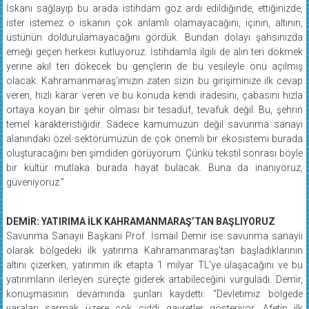
İskanı sağlayıp bu arada istihdam göz ardı edildiğinde, ettiğinizde,
ister istemez o iskanın çok anlamlı olamayacağını, içinin, altının,
üstünün doldurulamayacağını gördük. Bundan dolayı şahsınızda
emeği geçen herkesi kutluyoruz. İstihdamla ilgili de alın teri dökmek
yerine akıl teri dökecek bu gençlerin de bu vesileyle önü açılmış
olacak. Kahramanmaraş’ımızın zaten sizin bu girişiminize ilk cevap
veren, hızlı karar veren ve bu konuda kendi iradesini, çabasını hızla
ortaya koyan bir şehir olması bir tesadüf, tevafuk değil. Bu, şehrin
temel karakteristiğidir. Sadece kamumuzun değil savunma sanayi
alanındaki özel sektörümüzün de çok önemli bir ekosistemi burada
oluşturacağını ben şimdiden görüyorum. Çünkü tekstil sonrası böyle
bir kültür mutlaka burada hayat bulacak. Buna da inanıyoruz,
güveniyoruz.”
DEMİR: YATIRIMA İLK KAHRAMANMARAŞ’TAN BAŞLIYORUZ
Savunma Sanayii Başkanı Prof. İsmail Demir ise savunma sanayii
olarak bölgedeki ilk yatırıma Kahramanmaraş’tan başladıklarının
altını çizerken, yatırımın ilk etapta 1 milyar TL’ye ulaşacağını ve bu
yatırımların ilerleyen süreçte giderek artabileceğini vurguladı. Demir,
konuşmasının devamında şunları kaydetti: “Devletimiz bölgede
yaraları sarmak üzere çok ciddi gayretler gösteriyor. Afetin ilk