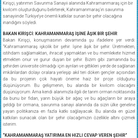
kıvılcım oluşturduğunu belirterek, Kahramanmaraş’ın savunma
sanayiinde Türkiye’ye önemli katkılar sunan bir şehir olacağına
inandığını söyledi.
BAKAN KİRİŞCİ: KAHRAMANMARAŞ İŞİNE ÂŞIK BİR ŞEHİR
Bakan Kirişçi, konuşmasının devamında şu ifadelere yer verdi:
“Kahramanmaraş işkolik bir şehir. İşine âşık bir şehir. Üretmekten,
istihdam sağlamaktan, ihracat yapmaktan ve bu memlekete hizmet
etmekten onur ve gurur duyan bir şehir. Bizim gibi zamanında bu
şehirden üniversite olmadığı için ayrılan ve gittikleri yerde de sağlanan
imkânlardan dolayı oralara yerleşip akıl teri döken gençler açısından
da bu projenin çok hayati öneme haiz bir proje olduğunu
düşünüyorum. Bu gelişmenin, bu alanda bir kıvılcım olacağını
düşünüyorum. Ama kendi alanımızla ilgili de tarım orman noktasında
da bunu bir fidan, yarın büyük bir ağaç ve bu ağaçların bir araya
geldiği bir ormana, savunma sanayi alanında da sizin ülke geneline
yayan politikanıza en fazla katkı sağlayacak. Bu alanda en güzel
katkıları sunacak olan bir şehir olacağımızın özellikle altını çizmek
isterim.
“KAHRAMANMARAŞ YATIRIMA EN HIZLI CEVAP VEREN ŞEHİR”