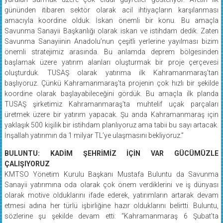
gününden itibaren sektör olarak acil ihtiyaçların karşılanması
amacıyla koordine olduk. İskan önemli bir konu. Bu amaçla
Savunma Sanayii Başkanlığı olarak iskan ve istihdam dedik. Zaten
Savunma Sanayiinin Anadolu’nun çeşitli yerlerine yayılması bizim
önemli stratejimiz arasında. Bu anlamda deprem bölgesinden
başlamak üzere yatırım alanları oluşturmak bir proje çerçevesi
oluşturduk. TUSAŞ olarak yatırıma ilk Kahramanmaraş’tan
başlıyoruz. Çünkü Kahramanmaraş’ta projenin çok hızlı bir şekilde
koordine olarak başlayabileceğini gördük. Bu amaçla ilk planda
TUSAŞ şirketimiz Kahramanmaraş’ta muhtelif uçak parçaları
üretmek üzere bir yatırım yapacak. Şu anda Kahramanmaraş için
yaklaşık 500 kişilik bir istihdam planlıyoruz ama tabii bu sayı artacak.
İnşallah yatırımın da 1 milyar TL’ye ulaşmasını bekliyoruz.”
BULUNTU: KADİM ŞEHRİMİZ İÇİN VAR GÜCÜMÜZLE
ÇALIŞIYORUZ
KMTSO Yönetim Kurulu Başkanı Mustafa Buluntu da Savunma
Sanayii yatırımına oda olarak çok önem verdiklerini ve iş dünyası
olarak motive olduklarını ifade ederek, yatırımların artarak devam
etmesi adına her türlü işbirliğine hazır olduklarını belirtti. Buluntu,
sözlerine şu şekilde devam etti: “Kahramanmaraş 6 Şubat’ta
depremin merkez üssü olarak büyük bir yıkım yaşadı. Bu yıkımın