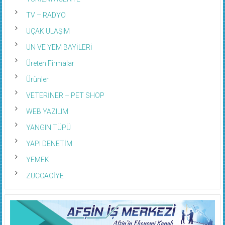
TV – RADYO
UÇAK ULAŞIM
UN VE YEM BAYİLERİ
Üreten Firmalar
Ürünler
VETERİNER – PET SHOP
WEB YAZILIM
YANGIN TÜPÜ
YAPI DENETİM
YEMEK
ZÜCCACİYE