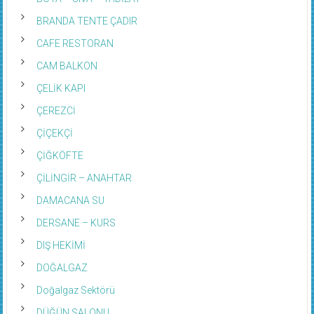
BRANDA TENTE ÇADIR
CAFE RESTORAN
CAM BALKON
ÇELİK KAPI
ÇEREZCİ
ÇİÇEKÇİ
ÇİĞKÖFTE
ÇİLİNGİR – ANAHTAR
DAMACANA SU
DERSANE – KURS
DIŞ HEKİMİ
DOĞALGAZ
Doğalgaz Sektörü
DÜĞÜN SALONU