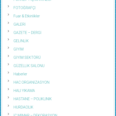
FOTOĞRAFÇI
Fuar & Etkinlikler
GALERİ
GAZETE – DERGİ
GELİNLİK
GİYİM
GİYİM SEKTÖRÜ
GÜZELLİK SALONU
Haberler
HAC ORGANİZASYON
HALI YIKAMA
HASTANE – POLIKLINIK
HURDACILIK
İÇ MİMAR – DEKORASYON