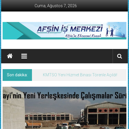
İçeriğe
Cuma, Ağustos 7, 2026
geç
AFŞİN
İŞ
MERKEZİ
Son dakika:
KMTSO Yeni Hizmet Binası Törenle Açıldı!
Afşin'in
Ekonomi
Kanalı