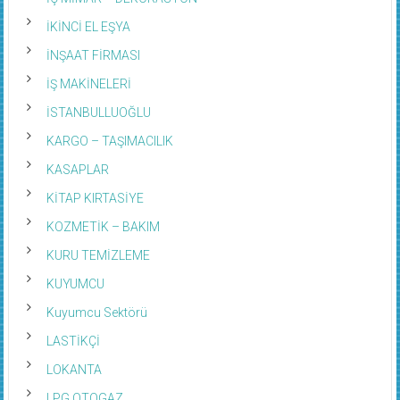
İKİNCİ EL EŞYA
İNŞAAT FİRMASI
İŞ MAKİNELERİ
İSTANBULLUOĞLU
KARGO – TAŞIMACILIK
KASAPLAR
KİTAP KIRTASİYE
KOZMETİK – BAKIM
KURU TEMİZLEME
KUYUMCU
Kuyumcu Sektörü
LASTİKÇİ
LOKANTA
LPG OTOGAZ