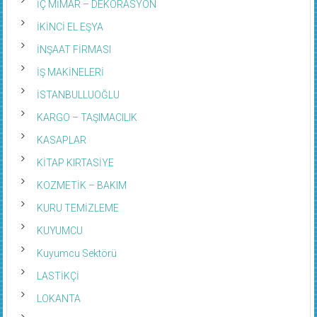
İKİNCİ EL EŞYA
İNŞAAT FİRMASI
İŞ MAKİNELERİ
İSTANBULLUOĞLU
KARGO – TAŞIMACILIK
KASAPLAR
KİTAP KIRTASİYE
KOZMETİK – BAKIM
KURU TEMİZLEME
KUYUMCU
Kuyumcu Sektörü
LASTİKÇİ
LOKANTA
LPG OTOGAZ