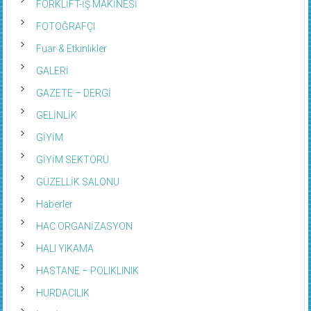
FOTOĞRAFÇI
Fuar & Etkinlikler
GALERİ
GAZETE – DERGİ
GELİNLİK
GİYİM
GİYİM SEKTÖRÜ
GÜZELLİK SALONU
Haberler
HAC ORGANİZASYON
HALI YIKAMA
HASTANE – POLIKLINIK
HURDACILIK
İÇ MİMAR – DEKORASYON