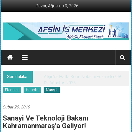
İçeriğe
Pazar, Ağustos 9, 2026
geç
AFŞİN
İŞ
MERKEZİ
Son dakika:
KMTSO Yeni Hizmet Binası Törenle Açıldı!
Afşin'in
Ekonomi
Haberler
Manşet
Ekonomi
Kanalı
Şubat 20, 2019
Sanayi Ve Teknoloji Bakanı
Kahramanmaraş’a Geliyor!