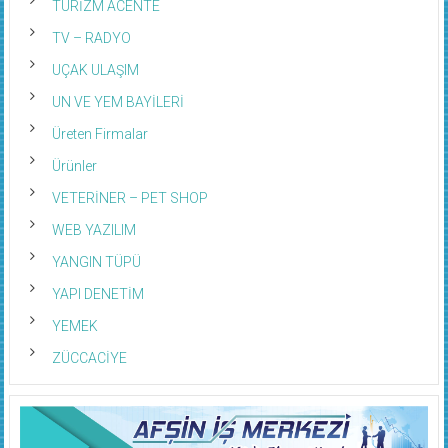
TV – RADYO
UÇAK ULAŞIM
UN VE YEM BAYİLERİ
Üreten Firmalar
Ürünler
VETERİNER – PET SHOP
WEB YAZILIM
YANGIN TÜPÜ
YAPI DENETİM
YEMEK
ZÜCCACİYE