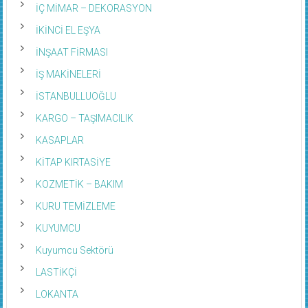
İÇ MİMAR – DEKORASYON
İKİNCİ EL EŞYA
İNŞAAT FİRMASI
İŞ MAKİNELERİ
İSTANBULLUOĞLU
KARGO – TAŞIMACILIK
KASAPLAR
KİTAP KIRTASİYE
KOZMETİK – BAKIM
KURU TEMİZLEME
KUYUMCU
Kuyumcu Sektörü
LASTİKÇİ
LOKANTA