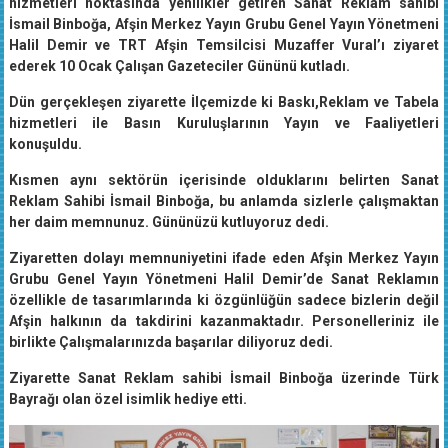
hizmetleri noktasında yenilikler getiren Sanat Reklam sahibi
İsmail Binboğa, Afşin Merkez Yayın Grubu Genel Yayın Yönetmeni
Halil Demir ve TRT Afşin Temsilcisi Muzaffer Vural’ı ziyaret
ederek 10 Ocak Çalışan Gazeteciler Gününü kutladı.
Dün gerçekleşen ziyarette İlçemizde ki Baskı,Reklam ve Tabela
hizmetleri ile Basın Kuruluşlarının Yayın ve Faaliyetleri
konuşuldu.
Kısmen aynı sektörün içerisinde olduklarını belirten Sanat
Reklam Sahibi İsmail Binboğa, bu anlamda sizlerle çalışmaktan
her daim memnunuz. Gününüzü kutluyoruz dedi.
Ziyaretten dolayı memnuniyetini ifade eden Afşin Merkez Yayın
Grubu Genel Yayın Yönetmeni Halil Demir’de Sanat Reklamın
özellikle de tasarımlarında ki özgünlüğün sadece bizlerin değil
Afşin halkının da takdirini kazanmaktadır. Personelleriniz ile
birlikte Çalışmalarınızda başarılar diliyoruz dedi.
Ziyarette Sanat Reklam sahibi İsmail Binboğa üzerinde Türk
Bayrağı olan özel isimlik hediye etti.