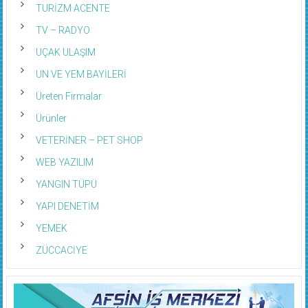
TURİZM ACENTE
TV – RADYO
UÇAK ULAŞIM
UN VE YEM BAYİLERİ
Üreten Firmalar
Ürünler
VETERİNER – PET SHOP
WEB YAZILIM
YANGIN TÜPÜ
YAPI DENETİM
YEMEK
ZÜCCACİYE