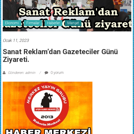
Ekonomi
Firmalar
Haberler
Manşet
Ocak 11, 2023
Sanat Reklam’dan Gazeteciler Günü
Ziyareti.
Gönderen: admin
0 yorum