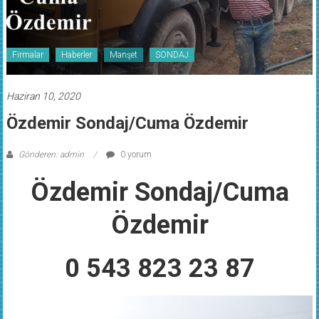
Firmalar
Haberler
Manşet
SONDAJ
Haziran 10, 2020
Özdemir Sondaj/Cuma Özdemir
Gönderen: admin
0 yorum
Özdemir Sondaj/Cuma
Özdemir
0 543 823 23 87