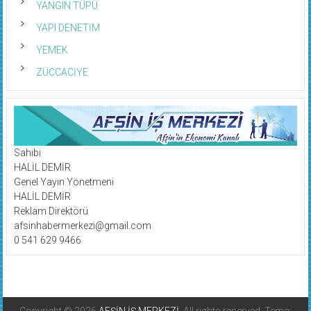
YANGIN TÜPÜ
YAPI DENETİM
YEMEK
ZÜCCACİYE
Sahibi
HALİL DEMİR
Genel Yayın Yönetmeni
HALİL DEMİR
Reklam Direktörü
afsinhabermerkezi@gmail.com
0 541 629 9466