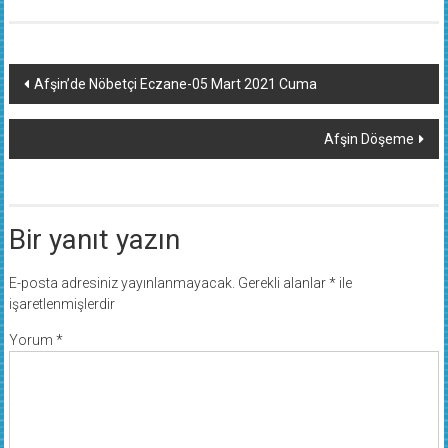
Yazı
Afşin’de Nöbetçi Eczane-05 Mart 2021 Cuma
dolaşımı
Afşin Döşeme
Bir yanıt yazın
E-posta adresiniz yayınlanmayacak.
Gerekli alanlar
*
ile
işaretlenmişlerdir
Yorum
*