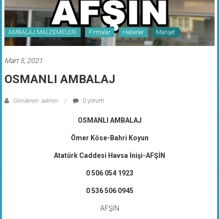
AMBALAJ MALZEMELERİ
Firmalar
Haberler
Manşet
Mart 5, 2021
OSMANLI AMBALAJ
Gönderen: admin
0 yorum
OSMANLI AMBALAJ
Ömer Köse-Bahri Koyun
Atatürk Caddesi Havsa İnişi-AFŞİN
0 506 054 1923
0 536 506 0945
AFŞİN