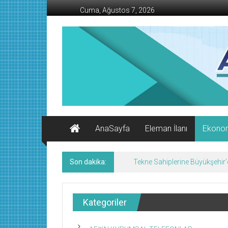
İçeriğe
Cuma, Ağustos 7, 2026
geç
AFŞİN
İŞ
MERKEZİ
Afşin'in
Ekonomi
Kanalı
AnaSayfa
Eleman İlanı
Ekono
Son dakika:
Tekne Sahiplerine Büyükşehir’de
Kategoriler