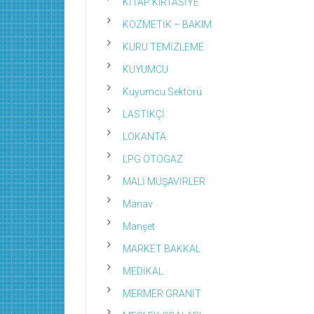
KİTAP KIRTASİYE
KOZMETİK – BAKIM
KURU TEMİZLEME
KUYUMCU
Kuyumcu Sektörü
LASTİKÇİ
LOKANTA
LPG OTOGAZ
MALİ MÜŞAVİRLER
Manav
Manşet
MARKET BAKKAL
MEDİKAL
MERMER GRANİT