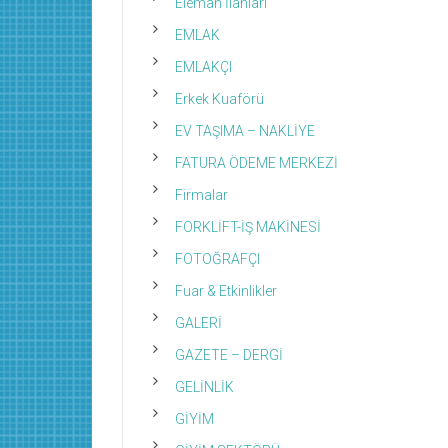
Eleman İlanları
EMLAK
EMLAKÇI
Erkek Kuaförü
EV TAŞIMA – NAKLİYE
FATURA ÖDEME MERKEZİ
Firmalar
FORKLİFT-İŞ MAKİNESİ
FOTOĞRAFÇI
Fuar & Etkinlikler
GALERİ
GAZETE – DERGİ
GELİNLİK
GİYİM