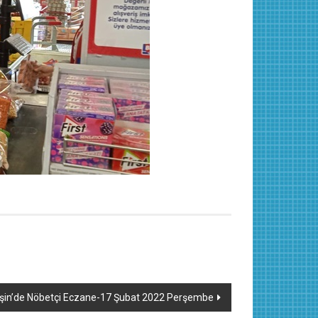
şin’de Nöbetçi Eczane-17 Şubat 2022 Perşembe