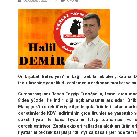
Gönderen: admin
0 yorum
Onikişubat Belediyesi’ne bağlı zabıta ekipleri, Katma
indirilmesine yönelik düzenlemenin ardından market ve bak
Cumhurbaşkanı Recep Tayyip Erdoğan’ın, temel gıda mad
8’den yüzde 1’e indirildiği açıklamasının ardından Onik
Mahçiçek’in direktifleriyle ilçede gıda ürünleri satan marke
denetimlerde KDV indiriminin gıda ürünlerine yansıtılıp ya
etiket fiyatı ile kasa fiyatının tutup tutmaması ve 
gerçekleştiriyor. Zabıta ekipleri raflardan aldıkları ürünle
fiyatlarını tek tek karşılaştırdı. Ayrıca kasa fişlerinde t