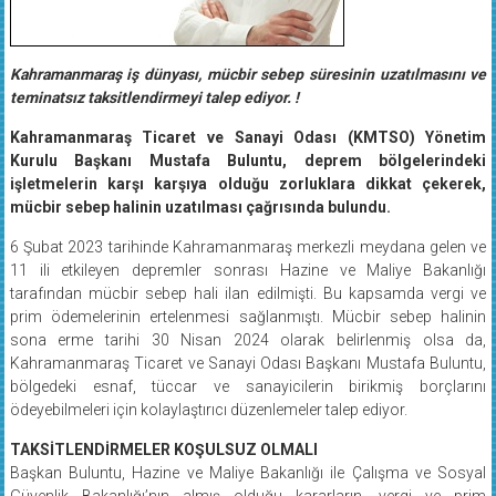
Kahramanmaraş iş dünyası, mücbir sebep süresinin uzatılmasını ve
teminatsız taksitlendirmeyi talep ediyor. !
Kahramanmaraş Ticaret ve Sanayi Odası (KMTSO) Yönetim
Kurulu Başkanı Mustafa Buluntu, deprem bölgelerindeki
işletmelerin karşı karşıya olduğu zorluklara dikkat çekerek,
mücbir sebep halinin uzatılması çağrısında bulundu.
6 Şubat 2023 tarihinde Kahramanmaraş merkezli meydana gelen ve
11 ili etkileyen depremler sonrası Hazine ve Maliye Bakanlığı
tarafından mücbir sebep hali ilan edilmişti. Bu kapsamda vergi ve
prim ödemelerinin ertelenmesi sağlanmıştı. Mücbir sebep halinin
sona erme tarihi 30 Nisan 2024 olarak belirlenmiş olsa da,
Kahramanmaraş Ticaret ve Sanayi Odası Başkanı Mustafa Buluntu,
bölgedeki esnaf, tüccar ve sanayicilerin birikmiş borçlarını
ödeyebilmeleri için kolaylaştırıcı düzenlemeler talep ediyor.
TAKSİTLENDİRMELER KOŞULSUZ OLMALI
Başkan Buluntu, Hazine ve Maliye Bakanlığı ile Çalışma ve Sosyal
Güvenlik Bakanlığı’nın almış olduğu kararların, vergi ve prim