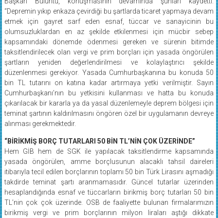
Başkan Buluntu, konuşmasının devamında şunları kaydetti:
“Depremin yıkıp enkaza çevirdiği bu şartlarda ticaret yapmaya devam
etmek için gayret sarf eden esnaf, tüccar ve sanayicinin bu
olumsuzluklardan en az şekilde etkilenmesi için mücbir sebep
kapsamındaki dönemde ödenmesi gereken ve sürenin bitimde
taksitlendirilecek olan vergi ve prim borçları için yasada öngörülen
şartların yeniden değerlendirilmesi ve kolaylaştırıcı şekilde
düzenlenmesi gerekiyor. Yasada Cumhurbaşkanına bu konuda 50
bin TL tutarını on katına kadar artırmaya yetki verilmiştir. Sayın
Cumhurbaşkanı’nın bu yetkisini kullanması ve hatta bu konuda
çıkarılacak bir kararla ya da yasal düzenlemeyle deprem bölgesi için
teminat şartının kaldırılmasını öngören özel bir uygulamanın devreye
alınması gerekmektedir.
“BİRİKMİŞ BORÇ TUTARLARI 50 BİN TL’NİN ÇOK ÜZERİNDE”
Hem GİB hem de SGK ile yapılacak taksitlendirme kapsamında
yasada öngörülen, amme borçlusunun alacaklı tahsil daireleri
itibarıyla tecil edilen borçlarının toplamı 50 bin Türk Lirasını aşmadığı
takdirde teminat şartı aranmamasıdır. Güncel tutarlar üzerinden
hesaplandığında esnaf ve tüccarların birikmiş borç tutarları 50 bin
TL’nin çok çok üzerinde. OSB de faaliyette bulunan firmalarımızın
birikmiş vergi ve prim borçlarının milyon liraları aştığı dikkate