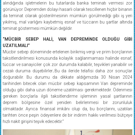
alındığında işletmelerin bu tutarlarda banka teminatı vermesi zor
görünüyor. Depremden dolayı hasarlı olarak tescillenen hiçbir binanın
da teminat olarak gösterilmesinin mümkün görülmediği gibi iş yeri
yıkılmış, mal varlığını kaybetmiş esnaf ve tüccarın bu şartlar altında
teminat göstermesi mümkün değildir.
“MÜCBİR SEBEP HALİ, VAN DEPREMİNDE OLDUĞU GİBİ
UZATILMALI”
Mücbir sebep döneminde ertelenen birikmiş vergi ve prim borçlarının
taksitlendirilmesi konusunda kolaylık sağlanmaması halinde esnaf,
tüccar ve sanayiciler çok zor durumda kalabilir, teşvikleri yanabilir ve
cezalı duruma düşebilirler
.
Bu da ileride telafisi daha zor sonuçlar
doğurabilir. Bu durumu da dikkate aldığımızda 30 Nisan 2024
tarihinden bitecek olan mücbir sebep kapsamının Van depreminde
olduğu gibi daha uzun döneme uzatılması gerekmektedir. Ödenmesi
gereken borçlarla ilgili taksitlendirme işleminin yasal şartlarının
deprem bölgesine özel yeniden belirlenmesi bir zorunluluk
olmaktadır. Ayrıca finansal imkânı olup da, bu borçlarını, uzatılan
tarihten önce peşin ödeyenlere de bir indirim hakkı verilmesi bütçeye
hızlı nakit girişini teşvik edecektir.”