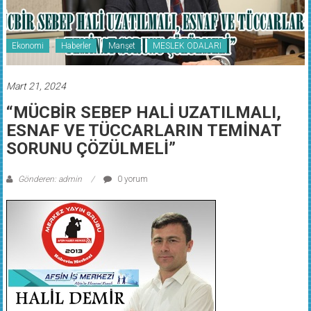
Ekonomi
Haberler
Manşet
MESLEK ODALARI
Mart 21, 2024
“MÜCBİR SEBEP HALİ UZATILMALI,
ESNAF VE TÜCCARLARIN TEMİNAT
SORUNU ÇÖZÜLMELİ”
Gönderen: admin
0 yorum