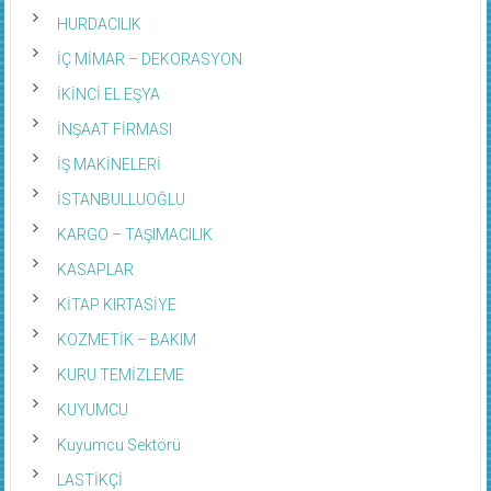
HURDACILIK
İÇ MİMAR – DEKORASYON
İKİNCİ EL EŞYA
İNŞAAT FİRMASI
İŞ MAKİNELERİ
İSTANBULLUOĞLU
KARGO – TAŞIMACILIK
KASAPLAR
KİTAP KIRTASİYE
KOZMETİK – BAKIM
KURU TEMİZLEME
KUYUMCU
Kuyumcu Sektörü
LASTİKÇİ