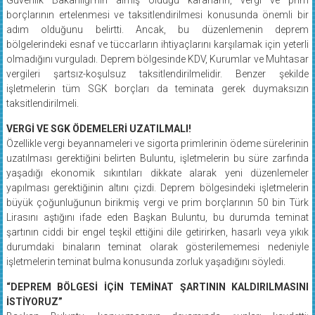
borçlarının ertelenmesi ve taksitlendirilmesi konusunda önemli bir
adım olduğunu belirtti. Ancak, bu düzenlemenin deprem
bölgelerindeki esnaf ve tüccarların ihtiyaçlarını karşılamak için yeterli
olmadığını vurguladı. Deprem bölgesinde KDV, Kurumlar ve Muhtasar
vergileri şartsız-koşulsuz taksitlendirilmelidir. Benzer şekilde
işletmelerin tüm SGK borçları da teminata gerek duymaksızın
taksitlendirilmeli.
VERGİ VE SGK ÖDEMELERİ UZATILMALI!
Özellikle vergi beyannameleri ve sigorta primlerinin ödeme sürelerinin
uzatılması gerektiğini belirten Buluntu, işletmelerin bu süre zarfında
yaşadığı ekonomik sıkıntıları dikkate alarak yeni düzenlemeler
yapılması gerektiğinin altını çizdi. Deprem bölgesindeki işletmelerin
büyük çoğunluğunun birikmiş vergi ve prim borçlarının 50 bin Türk
Lirasını aştığını ifade eden Başkan Buluntu, bu durumda teminat
şartının ciddi bir engel teşkil ettiğini dile getirirken, hasarlı veya yıkık
durumdaki binaların teminat olarak gösterilememesi nedeniyle
işletmelerin teminat bulma konusunda zorluk yaşadığını söyledi.
“DEPREM BÖLGESİ İÇİN TEMİNAT ŞARTININ KALDIRILMASINI
İSTİYORUZ”