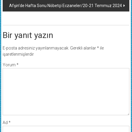
Afşin’de Hafta Sonu Nöbetçi Eczaneler/20-21 Temmuz 2024
Bir yanıt yazın
E-posta adresiniz yayınlanmayacak.
Gerekli alanlar
*
ile
işaretlenmişlerdir
Yorum
*
Ad
*