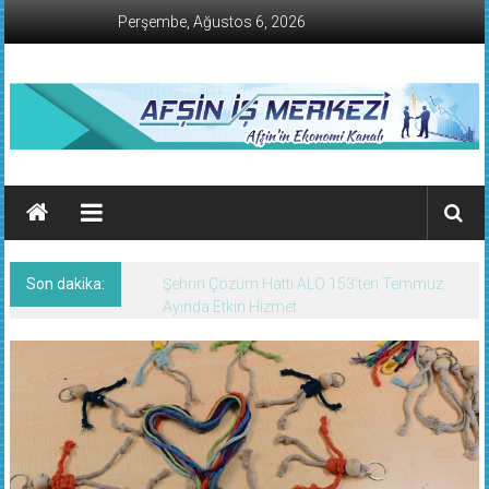
İçeriğe
Perşembe, Ağustos 6, 2026
geç
AFŞİN
İŞ
MERKEZİ
Son dakika:
Afşin’de Nöbetçi Eczaneler/05 Ağustos
Afşin'in
2026 Çarşamba
Ekonomi
Kanalı