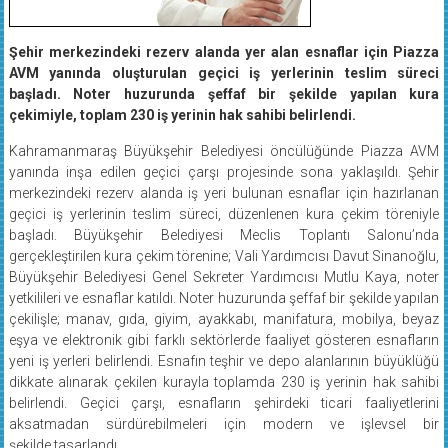
Şehir merkezindeki rezerv alanda yer alan esnaflar için Piazza
AVM yanında oluşturulan geçici iş yerlerinin teslim süreci
başladı. Noter huzurunda şeffaf bir şekilde yapılan kura
çekimiyle, toplam 230 iş yerinin hak sahibi belirlendi.
Kahramanmaraş Büyükşehir Belediyesi öncülüğünde Piazza AVM
yanında inşa edilen geçici çarşı projesinde sona yaklaşıldı. Şehir
merkezindeki rezerv alanda iş yeri bulunan esnaflar için hazırlanan
geçici iş yerlerinin teslim süreci, düzenlenen kura çekim töreniyle
başladı. Büyükşehir Belediyesi Meclis Toplantı Salonu’nda
gerçekleştirilen kura çekim törenine; Vali Yardımcısı Davut Sinanoğlu,
Büyükşehir Belediyesi Genel Sekreter Yardımcısı Mutlu Kaya, noter
yetkilileri ve esnaflar katıldı. Noter huzurunda şeffaf bir şekilde yapılan
çekilişle; manav, gıda, giyim, ayakkabı, manifatura, mobilya, beyaz
eşya ve elektronik gibi farklı sektörlerde faaliyet gösteren esnafların
yeni iş yerleri belirlendi. Esnafın teşhir ve depo alanlarının büyüklüğü
dikkate alınarak çekilen kurayla toplamda 230 iş yerinin hak sahibi
belirlendi. Geçici çarşı, esnafların şehirdeki ticari faaliyetlerini
aksatmadan sürdürebilmeleri için modern ve işlevsel bir
şekilde tasarlandı.