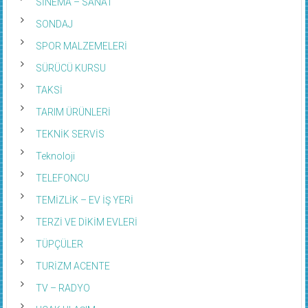
SONDAJ
SPOR MALZEMELERİ
SÜRÜCÜ KURSU
TAKSİ
TARIM ÜRÜNLERİ
TEKNİK SERVİS
Teknoloji
TELEFONCU
TEMİZLİK – EV İŞ YERİ
TERZİ VE DİKİM EVLERİ
TÜPÇÜLER
TURİZM ACENTE
TV – RADYO
UÇAK ULAŞIM