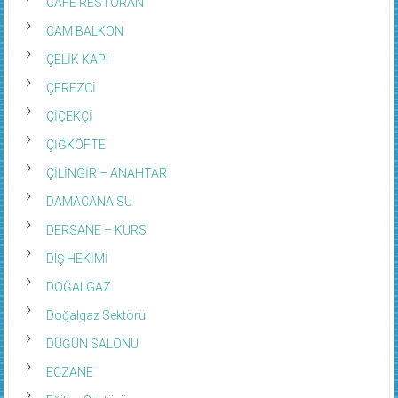
CAM BALKON
ÇELİK KAPI
ÇEREZCİ
ÇİÇEKÇİ
ÇİĞKÖFTE
ÇİLİNGİR – ANAHTAR
DAMACANA SU
DERSANE – KURS
DIŞ HEKİMİ
DOĞALGAZ
Doğalgaz Sektörü
DÜĞÜN SALONU
ECZANE
Eğitim Sektörü