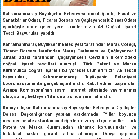
Kahramanmaraş Büyükşehir Belediyesi öncülüğünde, Esnaf ve
Sanatkârlar Odası, Ticaret Borsası ve Çağlayancerit Ziraat Odası
işbirliğiyle önde gelen yerel ürünlerimizin AB Coğrafi İşaret
Tescil Başvuruları yapıldı.
Kahramanmaraş Büyükşehir Belediyesi tarafından Maraş Çöreği,
Ticaret Borsası tarafından Maraş Tarhanası ve Çağlayancerit
Ziraat Odası tarafından Çağlayancerit Cevizinin ülkemizdeki
coğrafi işaret tescilleri alınmıştı. Türk Patent ve Marka
Kurumunca coğrafi işaretli bu yöresel ürünlerimizin AB tescil
başvuruları, Kahramanmaraş Büyükşehir Belediyesi
koordinasyonunda gerçekleştirilmiştir. Kabul edilen başvurular
Avrupa Komisyonu’nun resmi internet sitesinde yayımlanmış
olup, sonuç bekleyen 18 ürün arasında yerini almıştır.
Konuya ilişkin Kahramanmaraş Büyükşehir Belediyesi Dış İlişiler
Dairesi Başkanlığından yapılan açıklamada; “Yıllar boyunca
nesilden nesile aktarılan bu değerlerimizin yurt içi tescilleri Türk
Patent ve Marka Kurumundan alınarak korunurlukları ve
hukuksal hakları garanti altına alınmıştır. Dünya çapında
tanınırlıklarının arttırılması ise AB tescilleriyle