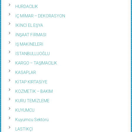
HURDACILIK
İÇ MİMAR – DEKORASYON
İKİNCİ EL EŞYA
İNŞAAT FİRMASI
İŞ MAKİNELERİ
İSTANBULLUOĞLU
KARGO – TAŞIMACILIK
KASAPLAR
KİTAP KIRTASİYE
KOZMETİK – BAKIM
KURU TEMİZLEME
KUYUMCU
Kuyumcu Sektörü
LASTİKÇİ