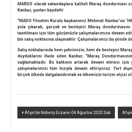
MARDO olarak vatandaşlara kaliteli Maraş dondurması sun
Kanbur, şunları kaydetti:
“MADO Yönetim Kurulu başkanımız Mehmet Kanbur’un 
yola çıkarak, gerçek ve besleyici Maraş dondurmasını 
tanıtılması için tüm gücümüzle çalışmalarımıza devam edi
bin satış noktasına ulaşmaktır. Çalışmalarımızı bu yönde de
Satış noktalarında hem şehrimizin, hem de besleyici Mara
duyduklarını ifade eden Kanbur, “Maraş Dondurmasının 
sağlamaktadır. Bu katkının artarak devam etmesi için y
çalışmalarımızı tüm hızıyla devam ettiriyoruz. Yurt dışı
birçok ülkede dalgalandırmak ve ülkemizin turizm elçisi o
Yazı
Afşin’de Nöbetçi Eczane-04 Ağustos 2020 Salı
Afşi
dolaşımı