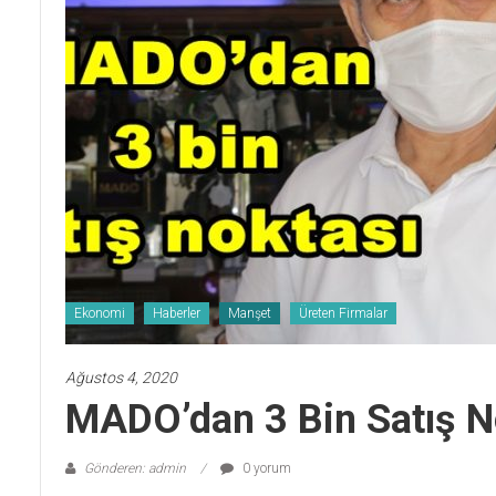
Ekonomi
Haberler
Manşet
Üreten Firmalar
Ağustos 4, 2020
MADO’dan 3 Bin Satış N
Gönderen: admin
0 yorum