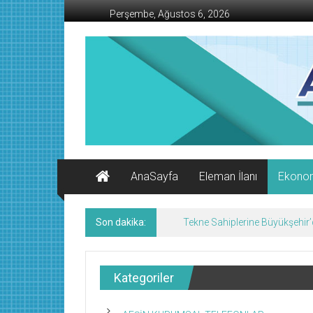
İçeriğe
Perşembe, Ağustos 6, 2026
geç
AFŞİN
İŞ
MERKEZİ
Afşin'in
Ekonomi
Kanalı
AnaSayfa
Eleman İlanı
Ekono
Son dakika:
Tekne Sahiplerine Büyükşehir’de
Kategoriler