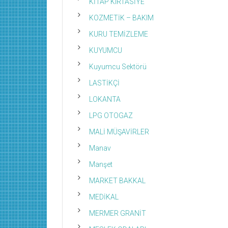
KİTAP KIRTASİYE
KOZMETİK – BAKIM
KURU TEMİZLEME
KUYUMCU
Kuyumcu Sektörü
LASTİKÇİ
LOKANTA
LPG OTOGAZ
MALİ MÜŞAVİRLER
Manav
Manşet
MARKET BAKKAL
MEDİKAL
MERMER GRANİT