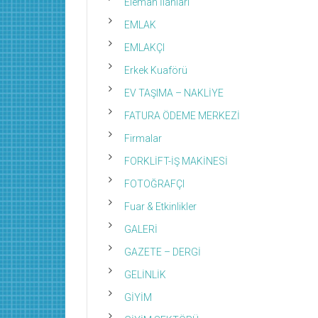
Eleman İlanları
EMLAK
EMLAKÇI
Erkek Kuaförü
EV TAŞIMA – NAKLİYE
FATURA ÖDEME MERKEZİ
Firmalar
FORKLİFT-İŞ MAKİNESİ
FOTOĞRAFÇI
Fuar & Etkinlikler
GALERİ
GAZETE – DERGİ
GELİNLİK
GİYİM