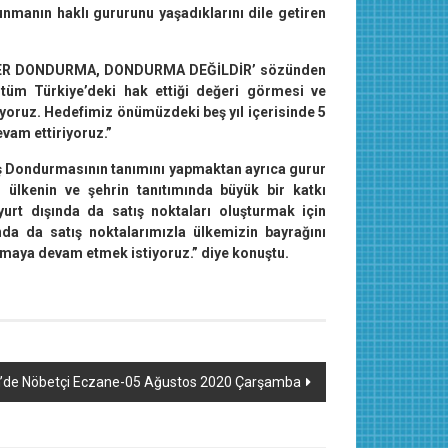
manın haklı gururunu yaşadıklarını dile getiren
‘HER DONDURMA, DONDURMA DEĞİLDİR’ sözünden
tüm Türkiye’deki hak ettiği değeri görmesi ve
yoruz. Hedefimiz önümüzdeki beş yıl içerisinde 5
vam ettiriyoruz.”
ş Dondurmasının tanımını yapmaktan ayrıca gurur
ülkenin ve şehrin tanıtımında büyük bir katkı
urt dışında da satış noktaları oluşturmak için
nda da satış noktalarımızla ülkemizin bayrağını
lmaya devam etmek istiyoruz.” diye konuştu.
n’de Nöbetçi Eczane-05 Ağustos 2020 Çarşamba