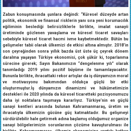
Zabun konuşmasında şunlara değindi: “Küresel düzeyde artan
politik, ekonomik ve finansal risklerin yanı sıra yeni korumacılık
eğiliminin beslediği belirsizliklerle birlikte, imalat sanayii
üretiminde gözlenen yavaşlama ve küresel ticaret savaşları
sebebiyle küresel ticaret hacmi ivme kaybetmektedir. Bütün bu
gelişmeler tabii olarak ülkemizi de etkisi altına almıştır. 2018’in
son çeyreğinden sonra yıllık bazda üst üste üç çeyrek dönem
daralma yaşayan Türkiye ekonomisi, çok şükür ki, toparlanma
sürecine girerek; Sayın Bakanımızın “dengelenme yılı” olarak
tanımladığı 2019 yılını pozitif büyüme ile tamamlayacaktır.
Bununla birlikte, ihracattaki rekor artışlar da iş dünyamızın moral
ve motivasyonu bakımından oldukça güçlü bir etki
oluşturmuştur.İş dünyamızın dinamizmi ve hükümetimizin
destekleri ile 2020 yılında da küresel ticaretteki pozisyonumuzu
daha iyi noktalara taşımaya kararlıyız. Türkiye’nin en güçlü
sanayi kentleri arasında bulunan Kahramanmaraş, üretim ve
ihracatıyla ülkemizin gücüne güç katmaktadır. Bu gelişmeyi
sürdürülebilir hale getirmek adına başlamış olduğumuz organize
sanayi bölgelerimizin sorunlarının çözüme kavuşturulması ile