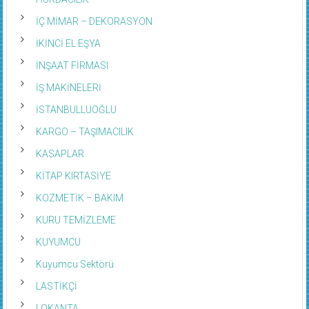
HURDACILIK
İÇ MİMAR – DEKORASYON
İKİNCİ EL EŞYA
İNŞAAT FİRMASI
İŞ MAKİNELERİ
İSTANBULLUOĞLU
KARGO – TAŞIMACILIK
KASAPLAR
KİTAP KIRTASİYE
KOZMETİK – BAKIM
KURU TEMİZLEME
KUYUMCU
Kuyumcu Sektörü
LASTİKÇİ