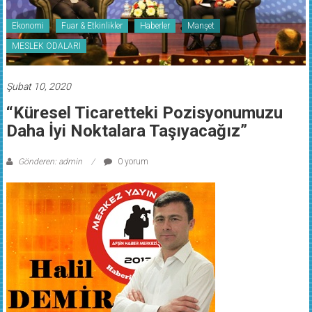
Ekonomi
Fuar & Etkinlikler
Haberler
Manşet
MESLEK ODALARI
Şubat 10, 2020
“Küresel Ticaretteki Pozisyonumuzu
Daha İyi Noktalara Taşıyacağız”
Gönderen: admin
0 yorum