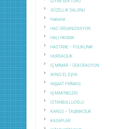
GİYİM SEKTÖRÜ
GÜZELLİK SALONU
Haberler
HAC ORGANİZASYON
HALI YIKAMA
HASTANE – POLIKLINIK
HURDACILIK
İÇ MİMAR – DEKORASYON
İKİNCİ EL EŞYA
İNŞAAT FİRMASI
İŞ MAKİNELERİ
İSTANBULLUOĞLU
KARGO – TAŞIMACILIK
KASAPLAR