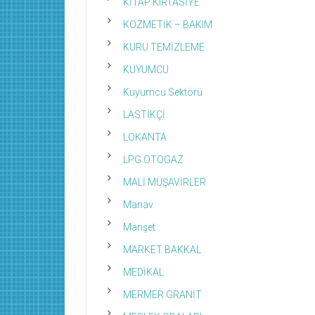
KİTAP KIRTASİYE
KOZMETİK – BAKIM
KURU TEMİZLEME
KUYUMCU
Kuyumcu Sektörü
LASTİKÇİ
LOKANTA
LPG OTOGAZ
MALİ MÜŞAVİRLER
Manav
Manşet
MARKET BAKKAL
MEDİKAL
MERMER GRANİT