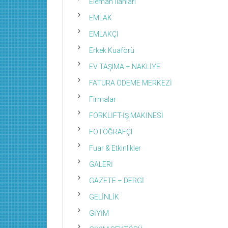
Eleman İlanları
EMLAK
EMLAKÇI
Erkek Kuaförü
EV TAŞIMA – NAKLİYE
FATURA ÖDEME MERKEZİ
Firmalar
FORKLİFT-İŞ MAKİNESİ
FOTOĞRAFÇI
Fuar & Etkinlikler
GALERİ
GAZETE – DERGİ
GELİNLİK
GİYİM