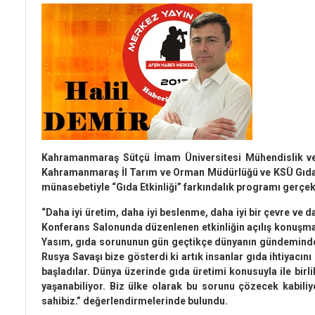
Kahramanmaraş Sütçü İmam Üniversitesi Mühendislik ve
Kahramanmaraş İl Tarım ve Orman Müdürlüğü ve KSÜ Gıda 
münasebetiyle “Gıda Etkinliği” farkındalık programı gerçekl
“Daha iyi üretim, daha iyi beslenme, daha iyi bir çevre ve d
Konferans Salonunda düzenlenen etkinliğin açılış konuşmas
Yasım, gıda sorununun gün geçtikçe dünyanın gündeminde da
Rusya Savaşı bize gösterdi ki artık insanlar gıda ihtiyacı
başladılar. Dünya üzerinde gıda üretimi konusuyla ile birl
yaşanabiliyor. Biz ülke olarak bu sorunu çözecek kabiliy
sahibiz.” değerlendirmelerinde bulundu.