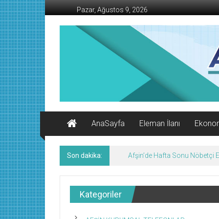
İçeriğe
Pazar, Ağustos 9, 2026
geç
AFŞİN
İŞ
MERKEZİ
Afşin'in
Ekonomi
Kanalı
AnaSayfa
Eleman İlanı
Ekono
Son dakika:
Afşin’de Hafta Sonu Nöbetçi
Kategoriler