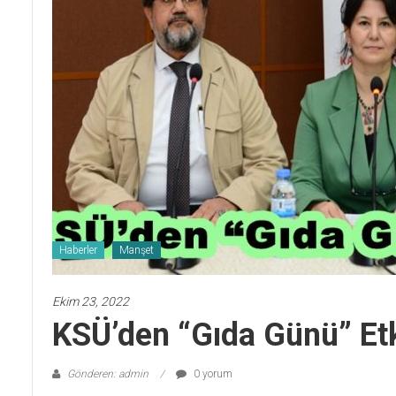
Haberler
Manşet
Ekim 23, 2022
KSÜ’den “Gıda Günü” Etk
Gönderen: admin
0 yorum