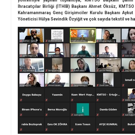
yöntemiyle yapılan toplantıya, KMTSO Başkanı Şahin 
İhracatçılar Birliği (İTHİB) Başkanı Ahmet Öksüz, KMTSO
Kahramanmaraş Genç Girişimciler Kurulu Başkanı Aykut B
Yöneticisi Hülya Sevindik Özyiğit ve çok sayıda tekstil ve haz