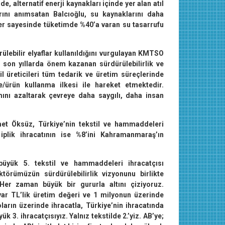
, alternatif enerji kaynakları içinde yer alan atıl
arını anımsatan Balcıoğlu, su kaynaklarını daha
er sayesinde tüketimde %40’a varan su tasarrufu
ülebilir elyaflar kullanıldığını vurgulayan KMTSO
 son yıllarda önem kazanan sürdürülebilirlik ve
l üreticileri tüm tedarik ve üretim süreçlerinde
e/ürün kullanma ilkesi ile hareket etmektedir.
mını azaltarak çevreye daha saygılı, daha insan
et Öksüz, Türkiye’nin tekstil ve hammaddeleri
iplik ihracatının ise %8’ini Kahramanmaraş’ın
üyük 5. tekstil ve hammaddeleri ihracatçısı
örümüzün sürdürülebilirlik vizyonunu birlikte
er zaman büyük bir gururla altını çiziyoruz.
ar TL’lik üretim değeri ve 1 milyonun üzerinde
ların üzerinde ihracatla, Türkiye’nin ihracatında
ük 3. ihracatçısıyız. Yalnız tekstilde 2.’yiz. AB’ye;