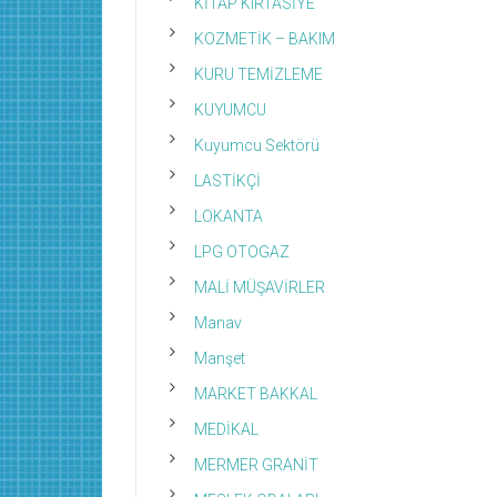
KİTAP KIRTASİYE
KOZMETİK – BAKIM
KURU TEMİZLEME
KUYUMCU
Kuyumcu Sektörü
LASTİKÇİ
LOKANTA
LPG OTOGAZ
MALİ MÜŞAVİRLER
Manav
Manşet
MARKET BAKKAL
MEDİKAL
MERMER GRANİT