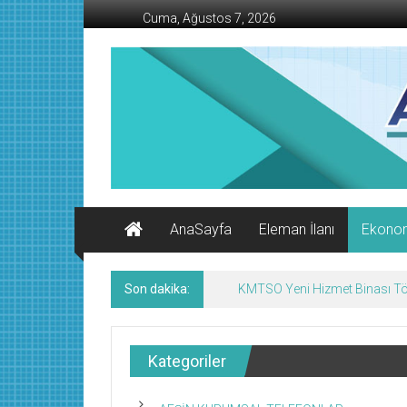
İçeriğe
Cuma, Ağustos 7, 2026
geç
AFŞİN
İŞ
MERKEZİ
Afşin'in
Ekonomi
Kanalı
AnaSayfa
Eleman İlanı
Ekono
Son dakika:
KMTSO Yeni Hizmet Binası Tör
Kategoriler