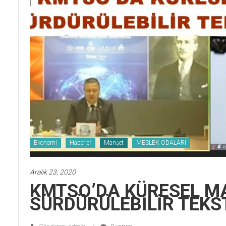
Ekonomi
Haberler
Manşet
MESLEK ODALARI
Aralık 23, 2020
KMTSO’DA KÜRESEL M
SÜRDÜRÜLEBİLİR TEKS