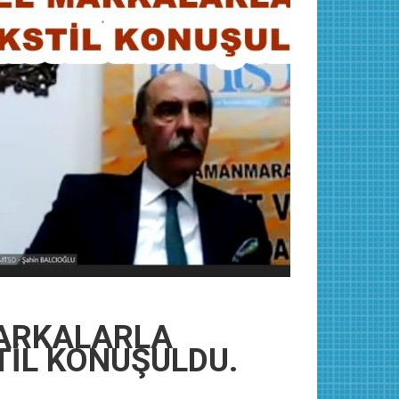
ARKALARLA
TİL KONUŞULDU.