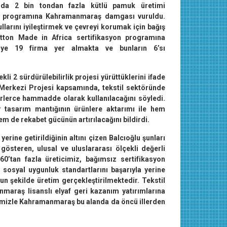
anda 2 bin tondan fazla kütlü pamuk üretimi
syon programına Kahramanmaraş damgası vuruldu.
llarını iyileştirmek ve çevreyi korumak için bağış
otton Made in Africa sertifikasyon programına
üye 19 firma yer almakta ve bunların 6’sı
 2 sürdürülebilirlik projesi yürüttüklerini ifade
 Merkezi Projesi kapsamında, tekstil sektöründe
rlerce hammadde olarak kullanılacağını söyledi.
 tasarım mantığının ürünlere aktarımı ile hem
em de rekabet gücünün artırılacağını bildirdi.
yerine getirildiğinin altını çizen Balcıoğlu şunları
gösteren, ulusal ve uluslararası ölçekli değerli
60’tan fazla üreticimiz, bağımsız sertifikasyon
 sosyal uygunluk standartlarını başarıyla yerine
n şekilde üretim gerçekleştirilmektedir. Tekstil
anmaraş lisanslı elyaf geri kazanım yatırımlarına
imizle Kahramanmaraş bu alanda da öncü illerden