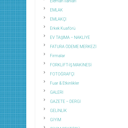
Eleman İlanları
EMLAK
EMLAKÇI
Erkek Kuaförü
EV TAŞIMA – NAKLİYE
FATURA ÖDEME MERKEZİ
Firmalar
FORKLİFT-İŞ MAKİNESİ
FOTOĞRAFÇI
Fuar & Etkinlikler
GALERİ
GAZETE – DERGİ
GELİNLİK
GİYİM