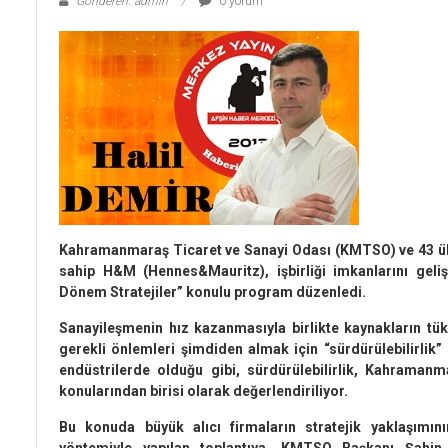
Gönderen: admin
0 yorum
Kahramanmaraş Ticaret ve Sanayi Odası (KMTSO) ve 43 ül
sahip H&M (Hennes&Mauritz), işbirliği imkanlarını gelişt
Dönem Stratejiler” konulu program düzenledi.
Sanayileşmenin hız kazanmasıyla birlikte kaynakların tüke
gerekli önlemleri şimdiden almak için “sürdürülebilirl
endüstrilerde olduğu gibi, sürdürülebilirlik, Kahramanm
konularından birisi olarak değerlendiriliyor.
Bu konuda büyük alıcı firmaların stratejik yaklaşımını