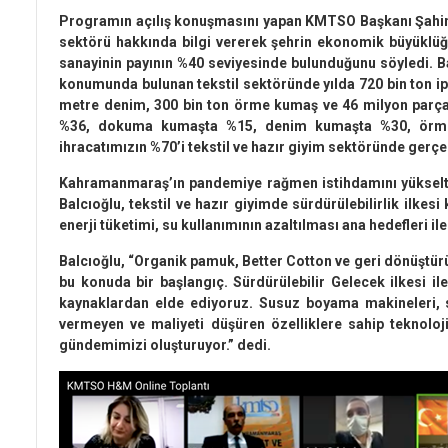
Programın açılış konuşmasını yapan KMTSO Başkanı Şahin
sektörü hakkında bilgi vererek şehrin ekonomik büyüklü
sanayinin payının %40 seviyesinde bulunduğunu söyledi. Ba
konumunda bulunan tekstil sektöründe yılda 720 bin ton i
metre denim, 300 bin ton örme kumaş ve 46 milyon parça k
%36, dokuma kumaşta %15, denim kumaşta %30, örme 
ihracatımızın %70’i tekstil ve hazır giyim sektöründe gerçekl
Kahramanmaraş’ın pandemiye rağmen istihdamını yükselten
Balcıoğlu, tekstil ve hazır giyimde sürdürülebilirlik ilkesi
enerji tüketimi, su kullanımının azaltılması ana hedefleri ile 
Balcıoğlu, “Organik pamuk, Better Cotton ve geri dönüştür
bu konuda bir başlangıç. Sürdürülebilir Gelecek ilkesi ile
kaynaklardan elde ediyoruz. Susuz boyama makineleri, 
vermeyen ve maliyeti düşüren özelliklere sahip teknoloji
gündemimizi oluşturuyor.” dedi.