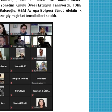
Balcıoğlu, İstanbul Tekstil ve Hammaddeleri
 Yönetim Kurulu Üyesi Ertuğrul Tanrıverdi, TOBB
alcıoğlu, H&M Avrupa Bölgesi Sürdürülebilirlik
ır giyim şirket temsilcileri katıldı.