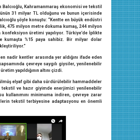
 Balcıoğlu, Kahramanmaraş ekonomisi ve tekstil
ğünün 31 milyar TL olduğunu ve bunun içerisinde
lcıoğlu şöyle konuştu: “Kentte en büyük endüstri
plik, 475 milyon metre dokuma kumaş, 244 milyon
onfeksiyon üretimi yapılıyor. Türkiye’de İplikte
kumaşta %15 paya sahibiz. Bir milyar dolar
eştiriliyor.”
 nadir kentler arasında yer aldığını ifade eden
 kapsamında çevreye saygılı giysiler, yenilenebilir
üretim yapıldığının altını çizdi.
ülmüş elyaf gibi daha sürdürülebilir hammaddeler
 tekstil ve hazır giyimde enerjimizi yenilenebilir
su kullanımını minimuma indiren, çevreye zarar
lerin tekstil terbiyesine adaptasyonu en önemli