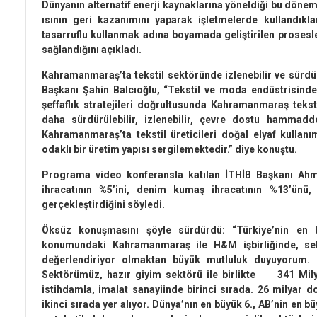
Dünyanın alternatif enerji kaynaklarına yöneldiği bu dönemde
ısının geri kazanımını yaparak işletmelerde kullandıkl
tasarruflu kullanmak adına boyamada geliştirilen prosesl
sağlandığını açıkladı.
Kahramanmaraş’ta tekstil sektöründe izlenebilir ve sürdür
Başkanı Şahin Balcıoğlu, “Tekstil ve moda endüstrisinde
şeffaflık stratejileri doğrultusunda Kahramanmaraş teksti
daha sürdürülebilir, izlenebilir, çevre dostu hammadd
Kahramanmaraş’ta tekstil üreticileri doğal elyaf kullanı
odaklı bir üretim yapısı sergilemektedir.” diye konuştu.
Programa video konferansla katılan İTHİB Başkanı Ahm
ihracatının %5’ini, denim kumaş ihracatının %13’ünü, 
gerçekleştirdiğini söyledi.
Öksüz konuşmasını şöyle sürdürdü: “Türkiye’nin en b
konumundaki Kahramanmaraş ile H&M işbirliğinde, sekt
değerlendiriyor olmaktan büyük mutluluk duyuyorum. H
Sektörümüz, hazır giyim sektörü ile birlikte 341 Mily
istihdamla, imalat sanayiinde birinci sırada. 26 milyar do
ikinci sırada yer alıyor. Dünya’nın en büyük 6., AB’nin en büy