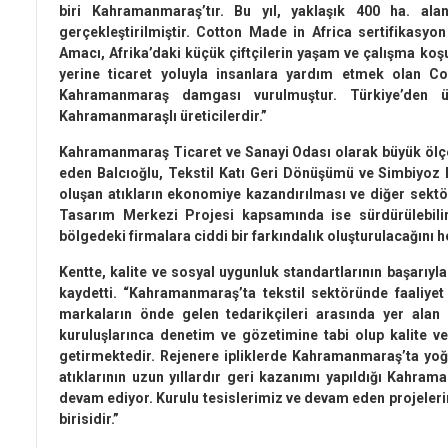
biri Kahramanmaraş’tır. Bu yıl, yaklaşık 400 ha. al
gerçekleştirilmiştir. Cotton Made in Africa sertifika
Amacı, Afrika’daki küçük çiftçilerin yaşam ve çalışma koşu
yerine ticaret yoluyla insanlara yardım etmek olan C
Kahramanmaraş damgası vurulmuştur. Türkiye’den 
Kahramanmaraşlı üreticilerdir.”
Kahramanmaraş Ticaret ve Sanayi Odası olarak büyük ölçekli
eden Balcıoğlu, Tekstil Katı Geri Dönüşümü ve Simbiyoz
oluşan atıkların ekonomiye kazandırılması ve diğer sektö
Tasarım Merkezi Projesi kapsamında ise sürdürülebilir
bölgedeki firmalara ciddi bir farkındalık oluşturulacağını h
Kentte, kalite ve sosyal uygunluk standartlarının başarıyla 
kaydetti. “Kahramanmaraş’ta tekstil sektöründe faaliyet 
markaların önde gelen tedarikçileri arasında yer alan 
kuruluşlarınca denetim ve gözetimine tabi olup kalite ve
getirmektedir. Rejenere ipliklerde Kahramanmaraş’ta yoğu
atıklarının uzun yıllardır geri kazanımı yapıldığı Kahram
devam ediyor. Kurulu tesislerimiz ve devam eden projeler
birisidir.”