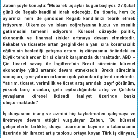
Zabun şöyle konuştu: “Mübarek üç aylar bugün başlıyor. 27 Şubat
günü de Regaib kandilini idrak edeceğiz. Bu itibarla, hem üç
aylarınızı hem de şimdiden Regaib kandilinizi tebrik etmek
istiyorum. Ülkemize ve İslam coğrafyasına huzur ve esenlik
getirmesini temenni ediyorum. Küresel düzeyde politik,
ekonomik ve finansal riskler artmaya devam etmektedir.
Rekabet ve ticarette artan gerginliklerin yanı sıra korumacılık
eğiliminin beslediği çatışma ortamı iş dünyasının önündeki en
büyük tehditlerden birisi olarak karşımızda durmaktadır. ABD –
Çin ticaret savaşı ile İngiltere’nin Brexit sürecinin küresel
ekonomiye yükü artarak devam etmektedir. Brexit sürecinin
sonuçları, iş ve yatırım ortamını çok yakından ilgilendirmektedir.
Yatırım, ticaret, verimlilik ve ücret artışlarındaki zayıf görünüm,
yüksek borç oranları, gelir eşitsizliğindeki artış ve Çin’deki
yavaşlama küresel iktisadi faaliyet üzerinde baskı
oluşturmaktadır.”
İş dünyasının inanç ve azmini hiç kaybetmeden çalışmaya ve
üretmeye devam ettiğini vurgulayan Zabun, “Bu küresel
gelişmelerle birlikte, dünya ticaretinin büyüme ortalamasının
üzerinde bir ihracat artış tablosu ortaya koyan Türk iş dünyası,