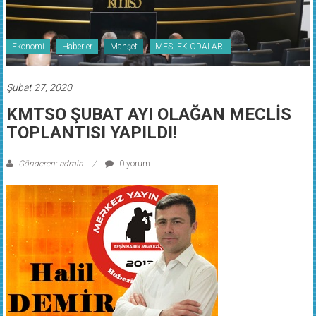
Ekonomi
Haberler
Manşet
MESLEK ODALARI
Şubat 27, 2020
KMTSO ŞUBAT AYI OLAĞAN MECLİS
TOPLANTISI YAPILDI!
Gönderen: admin
0 yorum