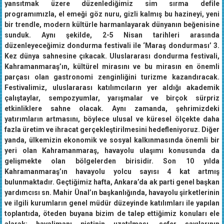
yansıtmak üzere düzenlediğimiz sim sırma defile
programımızla, el emeği göz nuru, gizli kalmış bu hazineyi, yeni
bir trendle, modern kültürle harmanlayarak dünyanın beğenisine
sunduk. Aynı şekilde, 2-5 Nisan tarihleri arasında
düzenleyeceğimiz dondurma festivali ile ‘Maraş dondurması’ 3.
Kez dünya sahnesine çıkacak. Uluslararası dondurma festivali,
Kahramanmaraş’ın, kültürel mirasını ve bu mirasın en önemli
parçası olan gastronomi zenginliğini turizme kazandıracak.
Festivalimiz, uluslararası katılımcıların yer aldığı akademik
çalıştaylar, sempozyumlar, yarışmalar ve birçok sürpriz
etkinliklere sahne olacak. Aynı zamanda, şehrimizdeki
yatırımların artmasını, böylece ulusal ve küresel ölçekte daha
fazla üretim ve ihracat gerçekleştirilmesini hedefleniyoruz. Diğer
yanda, ülkemizin ekonomik ve sosyal kalkınmasında önemli bir
yeri olan Kahramanmaraş, havayolu ulaşımı konusunda da
gelişmekte olan bölgelerden birisidir. Son 10 yılda
Kahramanmaraş’ın havayolu yolcu sayısı 4 kat artmış
bulunmaktadır. Geçtiğimiz hafta, Ankara’da ak parti genel başkan
yardımcısı sn. Mahir Ünal’ın başkanlığında, havayolu şirketlerinin
ve ilgili kurumların genel müdür düzeyinde katılımları ile yapılan
toplantıda, öteden buyana bizim de talep ettiğimiz konuları ele