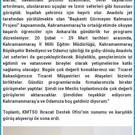
alarak; havalimanı pistinin uzatılması, sefer sayılarının
artırılması, uluslararası uçuşlar ve İzmir seferleri gibi hususları
görüştük. İnşallah şehrimiz için hayırlı olur. Anadolu jet
tarafından yürütülmekte olan “Başkenti Görmeyen Kalmasın
Projesi” kapsamında, Kahramanmaraş’ta ortaöğretimde okuyan
başarılı öğrenciler için Ankara’da günübirlik tur programı
düzenleniyor. 20 Şubat – 29 Mart tarihleri arasında,
Kahramanmaraş İl Milli Eğitim Müdürlüğü, Kahramanmaraş
Büyükşehir Belediyesi ve Odamız işbirliği ile gidiş-dönüş Anadolu
Jet seferleri ile gerçekleştirilecek. Böylelikle, gençlerimizin iyi
eğitimli ve vatansever bireyler olarak yetişmelerine katkı
sağlamış olacağız. Bugün çok değerli konuklarımız var. Ticaret
Bakanlığımızın Ticaret Müşavirleri ve Ataşeleri bizimle
birlikteler. Gündüz programlarında firmalarımızla birebir
görüşmeler yaptılar. Şimdi ise Meclis toplantımızda çok değerli
görüşlerini aktaracaklar. Şimdiden teşekkür ediyorum.
Kahramanmaraş’a ve Odamıza hoş geldiniz diyorum.”
Toplantı, KMTSO İhracat Destek Ofisi’nin sunumu ve karşılıklı
görüş alışverişi ile sona erdi.