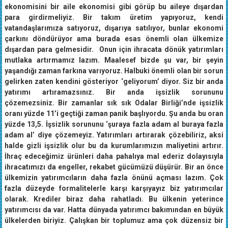
Öksüz, konuşmasını şöyle sürdürdü: “Başka türlü ülkemiz
ekonomisini bir aile ekonomisi gibi görüp bu aileye dışardan
para girdirmeliyiz. Bir takım üretim yapıyoruz, kendi
vatandaşlarımıza satıyoruz, dışarıya satılıyor, bunlar ekonomi
çarkını döndürüyor ama burada esas önemli olan ülkemize
dışardan para gelmesidir. Onun için ihracata dönük yatırımları
mutlaka artırmamız lazım. Maalesef bizde şu var, bir şeyin
yaşandığı zaman farkına varıyoruz. Halbuki önemli olan bir sorun
gelirken zaten kendini gösteriyor ‘geliyorum’ diyor. Siz bir anda
yatırımı artıramazsınız. Bir anda işsizlik sorununu
çözemezsiniz. Bir zamanlar sık sık Odalar Birliği’nde işsizlik
oranı yüzde 11’i geçtiği zaman panik başlıyordu. Şu anda bu oran
yüzde 13,5. İşsizlik sorununu ‘şuraya fazla adam al buraya fazla
adam al’ diye çözemeyiz. Yatırımları artırarak çözebiliriz, aksi
halde gizli işsizlik olur bu da kurumlarımızın maliyetini artırır.
İhraç edeceğimiz ürünleri daha pahalıya mal ederiz dolayısıyla
ihracatımızı da engeller, rekabet gücümüzü düşürür. Bir an önce
ülkemizin yatırımcıların daha fazla önünü açması lazım. Çok
fazla düzeyde formalitelerle karşı karşıyayız biz yatırımcılar
olarak. Krediler biraz daha rahatladı. Bu ülkenin yeterince
yatırımcısı da var. Hatta dünyada yatırımcı bakımından en büyük
ülkelerden biriyiz. Çalışkan bir toplumuz ama çok düzensiz bir