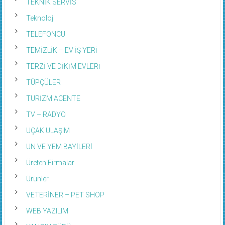
TEKNİK SERVİS
Teknoloji
TELEFONCU
TEMİZLİK – EV İŞ YERİ
TERZİ VE DİKİM EVLERİ
TÜPÇÜLER
TURİZM ACENTE
TV – RADYO
UÇAK ULAŞIM
UN VE YEM BAYİLERİ
Üreten Firmalar
Ürünler
VETERİNER – PET SHOP
WEB YAZILIM