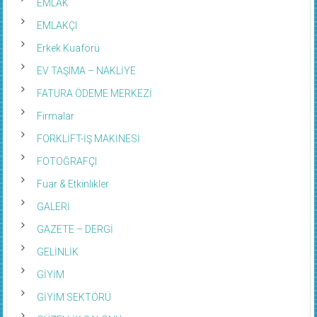
EMLAK
EMLAKÇI
Erkek Kuaförü
EV TAŞIMA – NAKLİYE
FATURA ÖDEME MERKEZİ
Firmalar
FORKLİFT-İŞ MAKİNESİ
FOTOĞRAFÇI
Fuar & Etkinlikler
GALERİ
GAZETE – DERGİ
GELİNLİK
GİYİM
GİYİM SEKTÖRÜ