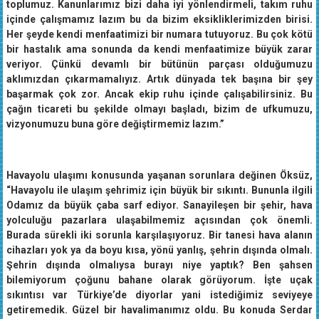
toplumuz. Kanunlarımız bizi daha iyi yönlendirmeli, takım ruhu
içinde çalışmamız lazım bu da bizim eksikliklerimizden birisi.
Her şeyde kendi menfaatimizi bir numara tutuyoruz. Bu çok kötü
bir hastalık ama sonunda da kendi menfaatimize büyük zarar
veriyor. Çünkü devamlı bir bütünün parçası olduğumuzu
aklımızdan çıkarmamalıyız. Artık dünyada tek başına bir şey
başarmak çok zor. Ancak ekip ruhu içinde çalışabilirsiniz. Bu
çağın ticareti bu şekilde olmayı başladı, bizim de ufkumuzu,
vizyonumuzu buna göre değiştirmemiz lazım.”
Havayolu ulaşımı konusunda yaşanan sorunlara değinen Öksüz,
“Havayolu ile ulaşım şehrimiz için büyük bir sıkıntı. Bununla ilgili
Odamız da büyük çaba sarf ediyor. Sanayileşen bir şehir, hava
yolculuğu pazarlara ulaşabilmemiz açısından çok önemli.
Burada sürekli iki sorunla karşılaşıyoruz. Bir tanesi hava alanın
cihazları yok ya da boyu kısa, yönü yanlış, şehrin dışında olmalı.
Şehrin dışında olmalıysa burayı niye yaptık? Ben şahsen
bilemiyorum çoğunu bahane olarak görüyorum. İşte uçak
sıkıntısı var Türkiye’de diyorlar yani istediğimiz seviyeye
getiremedik. Güzel bir havalimanımız oldu. Bu konuda Serdar