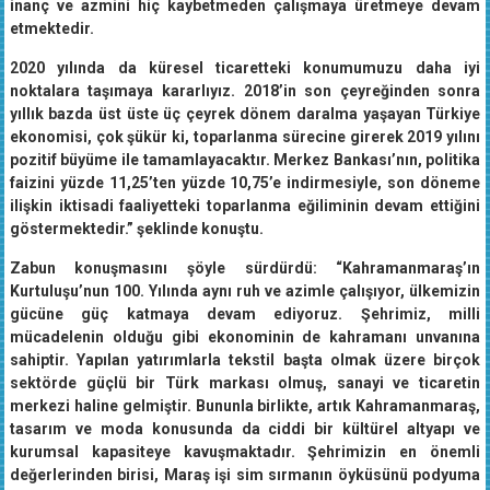
inanç ve azmini hiç kaybetmeden çalışmaya üretmeye devam
etmektedir.
2020 yılında da küresel ticaretteki konumumuzu daha iyi
noktalara taşımaya kararlıyız. 2018’in son çeyreğinden sonra
yıllık bazda üst üste üç çeyrek dönem daralma yaşayan Türkiye
ekonomisi, çok şükür ki, toparlanma sürecine girerek 2019 yılını
pozitif büyüme ile tamamlayacaktır. Merkez Bankası’nın, politika
faizini yüzde 11,25’ten yüzde 10,75’e indirmesiyle, son döneme
ilişkin iktisadi faaliyetteki toparlanma eğiliminin devam ettiğini
göstermektedir.” şeklinde konuştu.
Zabun konuşmasını şöyle sürdürdü: “Kahramanmaraş’ın
Kurtuluşu’nun 100. Yılında aynı ruh ve azimle çalışıyor, ülkemizin
gücüne güç katmaya devam ediyoruz. Şehrimiz, milli
mücadelenin olduğu gibi ekonominin de kahramanı unvanına
sahiptir. Yapılan yatırımlarla tekstil başta olmak üzere birçok
sektörde güçlü bir Türk markası olmuş, sanayi ve ticaretin
merkezi haline gelmiştir. Bununla birlikte, artık Kahramanmaraş,
tasarım ve moda konusunda da ciddi bir kültürel altyapı ve
kurumsal kapasiteye kavuşmaktadır. Şehrimizin en önemli
değerlerinden birisi, Maraş işi sim sırmanın öyküsünü podyuma