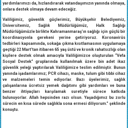
yardımlarımızı da, hızlandırarak vatandaşımızın yanında olmaya,
onlara destek olmaya devam edeceğiz.
Valiliğimiz, güvenlik güçlerimiz, Büyükşehir Belediyemiz,
Üniversitemiz, Sağlık Müdürlüğümüz, Halk Sağlığı
Müdürlüğümüzle birlikte Kahramanmaraş’ın sağlığı için güçlü bir
koordinasyonla gerekeni yerine getiriyoruz. Koronavirüs
tedbirleri kapsamında, sokağa çıkma kısıtlamasının uygulamaya
geçtiği 22 Mart’tan itibaren 65 yaş üstü ve kronik rahatsızlığı olan
kişilere destek olmak amacıyla Valiliğimizce oluşturulan “Vefa
Sosyal Destek” gruplarında kullanılmak üzere bin adet ikaz
güvenlik yeleği yaptırılarak Valiliğimize teslim edilmiştir. Bunun
yanında işadamlarımız; PCR cihazı, maske, tulum gibi tıbbi cihaz
ve malzemeleri temin ediyorlar. Bazı üyelerimiz, sağlık
çalışanlarına ücretsiz yemek dağıtımı gibi yardımları ve buna
benzer ihtiyaçları karşılamak suretiyle sürece katkıda
bulunuyorlar. Allah hepsinden razı olsun. Yaşadığımız bu zorlu
sürecin en kısa sürede sağlıkla sona ermesi diliyorum.” şeklinde
konuştu.