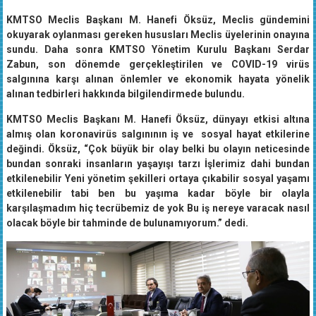
KMTSO Meclis Başkanı M. Hanefi Öksüz, Meclis gündemini
okuyarak oylanması gereken hususları Meclis üyelerinin onayına
sundu. Daha sonra KMTSO Yönetim Kurulu Başkanı Serdar
Zabun, son dönemde gerçekleştirilen ve COVID-19 virüs
salgınına karşı alınan önlemler ve ekonomik hayata yönelik
alınan tedbirleri hakkında bilgilendirmede bulundu.
KMTSO Meclis Başkanı M. Hanefi Öksüz, dünyayı etkisi altına
almış olan koronavirüs salgınının iş ve sosyal hayat etkilerine
değindi. Öksüz, “Çok büyük bir olay belki bu olayın neticesinde
bundan sonraki insanların yaşayışı tarzı İşlerimiz dahi bundan
etkilenebilir Yeni yönetim şekilleri ortaya çıkabilir sosyal yaşamı
etkilenebilir tabi ben bu yaşıma kadar böyle bir olayla
karşılaşmadım hiç tecrübemiz de yok Bu iş nereye varacak nasıl
olacak böyle bir tahminde de bulunamıyorum.” dedi.