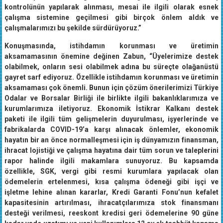
kontrolünün yapılarak alınması, mesai ile ilgili olarak esnek
çalışma sistemine geçilmesi gibi birçok önlem aldık ve
çalışmalarımızı bu şekilde sürdürüyoruz.”
Konuşmasında, istihdamın korunması ve üretimin
aksamamasının önemine değinen Zabun, “Üyelerimize destek
olabilmek, onların sesi olabilmek adına bu süreçte olağanüstü
gayret sarf ediyoruz. Özellikle istihdamın korunması ve üretimin
aksamaması çok önemli. Bunun için çözüm önerilerimizi Türkiye
Odalar ve Borsalar Birliği ile birlikte ilgili bakanlıklarımıza ve
kurumlarımıza iletiyoruz. Ekonomik İstikrar Kalkanı destek
paketi ile ilgili tüm gelişmelerin duyurulması, işyerlerinde ve
fabrikalarda COVID-19’a karşı alınacak önlemler, ekonomik
hayatın bir an önce normalleşmesi için iş dünyamızın finansman,
ihracat lojistiği ve çalışma hayatına dair tüm sorun ve taleplerini
rapor halinde ilgili makamlara sunuyoruz. Bu kapsamda
özellikle, SGK, vergi gibi resmi kurumlara yapılacak olan
ödemelerin ertelenmesi, kısa çalışma ödeneği gibi işçi ve
işletme lehine alınan kararlar, Kredi Garanti Fonu’nun kefalet
kapasitesinin artırılması, ihracatçılarımıza stok finansmanı
desteği verilmesi, reeskont kredisi geri ödemelerine 90 güne