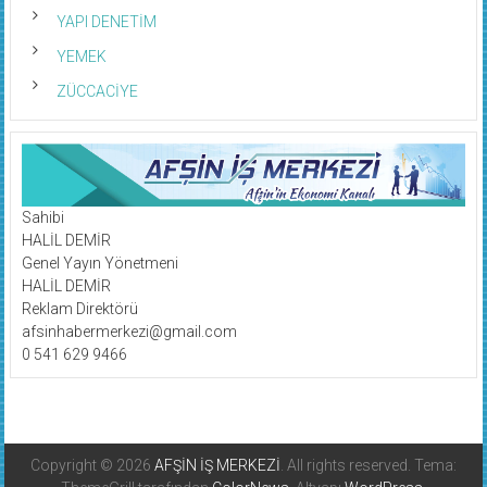
YAPI DENETİM
YEMEK
ZÜCCACİYE
Sahibi
HALİL DEMİR
Genel Yayın Yönetmeni
HALİL DEMİR
Reklam Direktörü
afsinhabermerkezi@gmail.com
0 541 629 9466
Copyright © 2026
AFŞİN İŞ MERKEZİ
. All rights reserved. Tema: