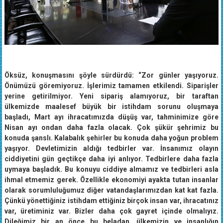
Öksüz, konuşmasını şöyle sürdürdü: “Zor günler yaşıyoruz.
Önümüzü göremiyoruz. İşlerimiz tamamen etkilendi. Siparişler
yerine getirilmiyor. Yeni sipariş alamıyoruz, bir taraftan
ülkemizde maalesef büyük bir istihdam sorunu oluşmaya
başladı, Mart ayı ihracatımızda düşüş var, tahminimize göre
Nisan ayı ondan daha fazla olacak. Çok şükür şehrimiz bu
konuda şanslı. Kalabalık şehirler bu konuda daha yoğun problem
yaşıyor. Devletimizin aldığı tedbirler var. İnsanımız olayın
ciddiyetini gün geçtikçe daha iyi anlıyor. Tedbirlere daha fazla
uymaya başladık. Bu konuyu ciddiye almamız ve tedbirleri asla
ihmal etmemiz gerek. Özellikle ekonomiyi ayakta tutan insanlar
olarak sorumluluğumuz diğer vatandaşlarımızdan kat kat fazla.
Çünkü yönettiğiniz istihdam ettiğiniz birçok insan var, ihracatınız
var, üretiminiz var. Bizler daha çok gayret içinde olmalıyız.
Dileğimiz bir an önce bu beladan, ülkemizin ve insanlığın