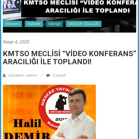
Ekonomi
Haberler
Manşet
MESLEK ODALARI
Nisan 4, 2020
KMTSO MECLİSİ “VİDEO KONFERANS”
ARACILIĞI İLE TOPLANDI!
Gönderen: admin
0 yorum