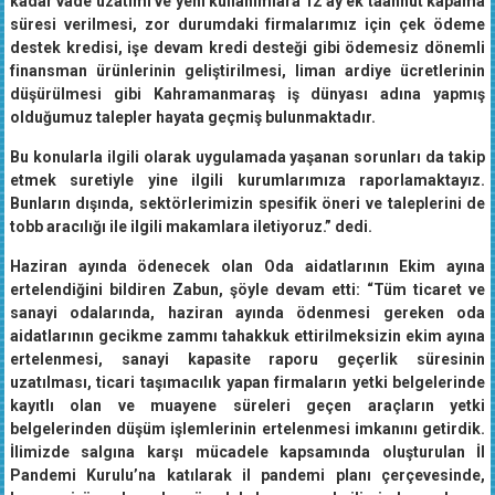
kadar vade uzatımı ve yeni kullanımlara 12 ay ek taahhüt kapama
süresi verilmesi, zor durumdaki firmalarımız için çek ödeme
destek kredisi, işe devam kredi desteği gibi ödemesiz dönemli
finansman ürünlerinin geliştirilmesi, liman ardiye ücretlerinin
düşürülmesi gibi Kahramanmaraş iş dünyası adına yapmış
olduğumuz talepler hayata geçmiş bulunmaktadır.
Bu konularla ilgili olarak uygulamada yaşanan sorunları da takip
etmek suretiyle yine ilgili kurumlarımıza raporlamaktayız.
Bunların dışında, sektörlerimizin spesifik öneri ve taleplerini de
tobb aracılığı ile ilgili makamlara iletiyoruz.” dedi.
Haziran ayında ödenecek olan Oda aidatlarının Ekim ayına
ertelendiğini bildiren Zabun, şöyle devam etti: “Tüm ticaret ve
sanayi odalarında, haziran ayında ödenmesi gereken oda
aidatlarının gecikme zammı tahakkuk ettirilmeksizin ekim ayına
ertelenmesi, sanayi kapasite raporu geçerlik süresinin
uzatılması, ticari taşımacılık yapan firmaların yetki belgelerinde
kayıtlı olan ve muayene süreleri geçen araçların yetki
belgelerinden düşüm işlemlerinin ertelenmesi imkanını getirdik.
İlimizde salgına karşı mücadele kapsamında oluşturulan İl
Pandemi Kurulu’na katılarak il pandemi planı çerçevesinde,