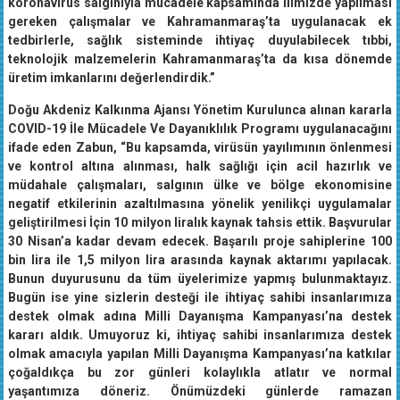
koronavirüs salgınıyla mücadele kapsamında ilimizde yapılması
gereken çalışmalar ve Kahramanmaraş’ta uygulanacak ek
tedbirlerle, sağlık sisteminde ihtiyaç duyulabilecek tıbbi,
teknolojik malzemelerin Kahramanmaraş’ta da kısa dönemde
üretim imkanlarını değerlendirdik.”
Doğu Akdeniz Kalkınma Ajansı Yönetim Kurulunca alınan kararla
COVID-19 İle Mücadele Ve Dayanıklılık Programı uygulanacağını
ifade eden Zabun, “Bu kapsamda, virüsün yayılımının önlenmesi
ve kontrol altına alınması, halk sağlığı için acil hazırlık ve
müdahale çalışmaları, salgının ülke ve bölge ekonomisine
negatif etkilerinin azaltılmasına yönelik yenilikçi uygulamalar
geliştirilmesi İçin 10 milyon liralık kaynak tahsis ettik. Başvurular
30 Nisan’a kadar devam edecek. Başarılı proje sahiplerine 100
bin lira ile 1,5 milyon lira arasında kaynak aktarımı yapılacak.
Bunun duyurusunu da tüm üyelerimize yapmış bulunmaktayız.
Bugün ise yine sizlerin desteği ile ihtiyaç sahibi insanlarımıza
destek olmak adına Milli Dayanışma Kampanyası’na destek
kararı aldık. Umuyoruz ki, ihtiyaç sahibi insanlarımıza destek
olmak amacıyla yapılan Milli Dayanışma Kampanyası’na katkılar
çoğaldıkça bu zor günleri kolaylıkla atlatır ve normal
yaşantımıza döneriz. Önümüzdeki günlerde ramazan