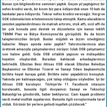
Destek 3 yıl geri ödemesiz toplam 5 yıl vadeli ve faizsiz olacak.
Bunun için bilgilendirme semineri yaptık. Geçen yıl yaptığımız bir
nefes kredisi vardı, bir kısım biz para ödüyorduk onun 10 katı da
bankalar para ödüyordu. Tekrar nefes kredisi vereceğiz. Vergi ve
SGK ödemelerinin ertelenmesini talep etmiştik. Kamu alacakların
yeniden yapılandırılması ile matrah artırımı, stok affı, sicil affı ile
bir çok konuda yeni destek ve düzenleme için kanun teklifi
TBMM Plan ve Bütçe Komisyonu’da görüşüldü. Bu da bizim
taleplerimizden biriydi. Bunlar müjdeli ve bizim istediğimiz
haberler. Mayıs ayında neler yaptık? Yatırımcılarımıza alan
üretmek amacıyla çalışmalarımız sürüyor. Islah OSB çalışmamız
son haline geldi. Gıda OSB ortaklık yapısını ve müteşebbis
heyetini oluşturduk. Buradan katılacak arkadaşlarımızı
belirledik. Elbistan Besi ihtisas OSB olarak Elbistan Belediye
Başkanımız ve Elbistan Ticaret ve Sanayi Odası başkanımızla
birlikte heyet buraya geldi. Birlikte neler yapabilirizi konuştuk.
Yakında yer kalmayacağını, çok talep olduğunu söylediler. İyi bir
ihtisas OSB kuruluyor. Türkiye’de 11. Facebook istasyon
kurulacaktı, bununla ilgili dosyamızı Sanayi ve Teknoloji
Bakanlığı’na gönderdik, haber bekliyoruz. Cam kapak problemi
vardı metal mutfak eşyalarının. Bununla ilgili soruşturmada taraf
olduk. Görünür bir yerlere gelindi inşallah çözülecek.”