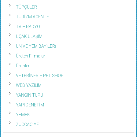
TERZİ VE DİKİM EVLERİ
TÜPÇÜLER
TURİZM ACENTE
TV – RADYO
UÇAK ULAŞIM
UN VE YEM BAYİLERİ
Üreten Firmalar
Ürünler
VETERİNER – PET SHOP
WEB YAZILIM
YANGIN TÜPÜ
YAPI DENETİM
YEMEK
ZÜCCACİYE