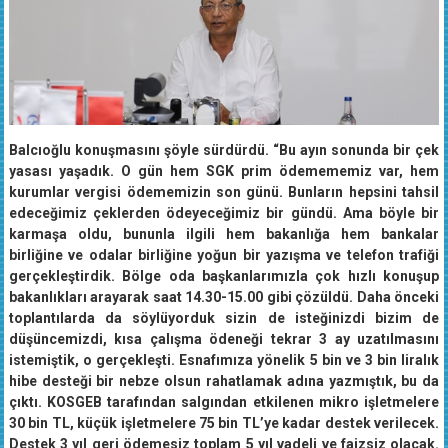
Balcıoğlu konuşmasını şöyle sürdürdü. “Bu ayın sonunda bir çek
yasası yaşadık. O gün hem SGK prim ödemememiz var, hem
kurumlar vergisi ödememizin son günü. Bunların hepsini tahsil
edeceğimiz çeklerden ödeyeceğimiz bir gündü. Ama böyle bir
karmaşa oldu, bununla ilgili hem bakanlığa hem bankalar
birliğine ve odalar birliğine yoğun bir yazışma ve telefon trafiği
gerçekleştirdik. Bölge oda başkanlarımızla çok hızlı konuşup
bakanlıkları arayarak saat 14.30-15.00 gibi çözüldü. Daha önceki
toplantılarda da söylüyorduk sizin de isteğinizdi bizim de
düşüncemizdi, kısa çalışma ödeneği tekrar 3 ay uzatılmasını
istemiştik, o gerçekleşti. Esnafımıza yönelik 5 bin ve 3 bin liralık
hibe desteği bir nebze olsun rahatlamak adına yazmıştık, bu da
çıktı. KOSGEB tarafından salgından etkilenen mikro işletmelere
30 bin TL, küçük işletmelere 75 bin TL’ye kadar destek verilecek.