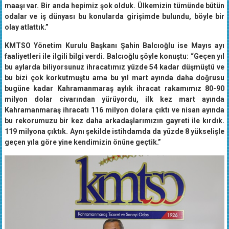
anapara ödemelerimiz var, hammadde ödememiz, işçimizin
maaşı var. Bir anda hepimiz şok olduk. Ülkemizin tümünde bütün
odalar ve iş dünyası bu konularda girişimde bulundu, böyle bir
olay atlattık.”
KMTSO Yönetim Kurulu Başkanı Şahin Balcıoğlu ise Mayıs ayı
faaliyetleri ile ilgili bilgi verdi. Balcıoğlu şöyle konuştu: “Geçen yıl
bu aylarda biliyorsunuz ihracatımız yüzde 54 kadar düşmüştü ve
bu bizi çok korkutmuştu ama bu yıl mart ayında daha doğrusu
bugüne kadar Kahramanmaraş aylık ihracat rakamımız 80-90
milyon dolar civarından yürüyordu, ilk kez mart ayında
Kahramanmaraş ihracatı 116 milyon dolara çıktı ve nisan ayında
bu rekorumuzu bir kez daha arkadaşlarımızın gayreti ile kırdık.
119 milyona çıktık. Aynı şekilde istihdamda da yüzde 8 yükselişle
geçen yıla göre yine kendimizin önüne geçtik.”