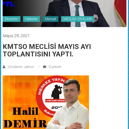
Ekonomi
Haberler
Manşet
MESLEK ODALARI
Mayıs 29, 2021
KMTSO MECLİSİ MAYIS AYI
TOPLANTISINI YAPTI.
Gönderen: admin
0 yorum