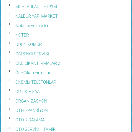
MUHASEBECİ VE MALİ MÜŞAVİRLER
MUHTARLAR İLETİŞİM
NALBUR YAPI MARKET
Nöbetci Eczaneler
NOTER
ODUN KÖMÜR
ÖĞRENCİ SERVİSİ
ÖNE ÇIKAN FİRMALAR 2
Öne Çıkan Firmalar
ÖNEMLİ TELEFONLAR
OPTİK – SAAT
ORGANİZASYON
OTEL -PANSİYON
OTO KİRALAMA