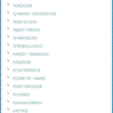
HASTANE – POLIKLINIK
HURDACILIK
İÇ MİMAR – DEKORASYON
İKİNCİ EL EŞYA
İNŞAAT FİRMASI
İŞ MAKİNELERİ
İSTANBULLUOĞLU
KARGO – TAŞIMACILIK
KASAPLAR
KİTAP KIRTASİYE
KOZMETİK – BAKIM
KURU TEMİZLEME
KUYUMCU
Kuyumcu Sektörü